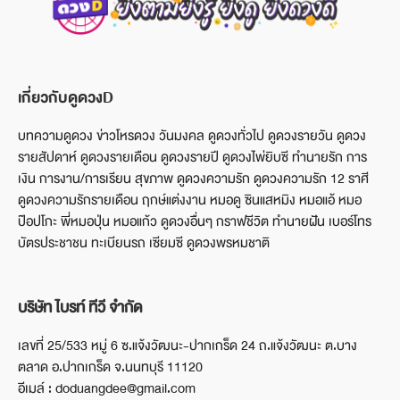
เกี่ยวกับดูดวงD
บทความดูดวง ข่าวโหรดวง วันมงคล ดูดวงทั่วไป ดูดวงรายวัน ดูดวง
รายสัปดาห์ ดูดวงรายเดือน ดูดวงรายปี ดูดวงไพ่ยิบซี ทำนายรัก การ
เงิน การงาน/การเรียน สุขภาพ ดูดวงความรัก ดูดวงความรัก 12 ราศี
ดูดวงความรักรายเดือน ฤกษ์แต่งงาน หมอดู ซินแสหมิง หมอแอ้ หมอ
ป๊อปโกะ พี่หมอปุ่น หมอแก้ว ดูดวงอื่นๆ กราฟชีวิต ทำนายฝัน เบอร์โทร
บัตรประชาชน ทะเบียนรถ เซียมซี ดูดวงพรหมชาติ
บริษัท ไบรท์ ทีวี จำกัด
เลขที่ 25/533 หมู่ 6 ซ.แจ้งวัฒนะ-ปากเกร็ด 24 ถ.แจ้งวัฒนะ ต.บาง
ตลาด อ.ปากเกร็ด จ.นนทบุรี 11120
อีเมล์ : doduangdee@gmail.com