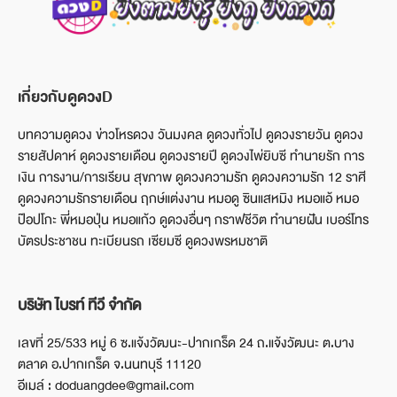
เกี่ยวกับดูดวงD
บทความดูดวง ข่าวโหรดวง วันมงคล ดูดวงทั่วไป ดูดวงรายวัน ดูดวง
รายสัปดาห์ ดูดวงรายเดือน ดูดวงรายปี ดูดวงไพ่ยิบซี ทำนายรัก การ
เงิน การงาน/การเรียน สุขภาพ ดูดวงความรัก ดูดวงความรัก 12 ราศี
ดูดวงความรักรายเดือน ฤกษ์แต่งงาน หมอดู ซินแสหมิง หมอแอ้ หมอ
ป๊อปโกะ พี่หมอปุ่น หมอแก้ว ดูดวงอื่นๆ กราฟชีวิต ทำนายฝัน เบอร์โทร
บัตรประชาชน ทะเบียนรถ เซียมซี ดูดวงพรหมชาติ
บริษัท ไบรท์ ทีวี จำกัด
เลขที่ 25/533 หมู่ 6 ซ.แจ้งวัฒนะ-ปากเกร็ด 24 ถ.แจ้งวัฒนะ ต.บาง
ตลาด อ.ปากเกร็ด จ.นนทบุรี 11120
อีเมล์ : doduangdee@gmail.com