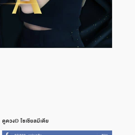
ดูดวงD โซเชียลมีเดีย