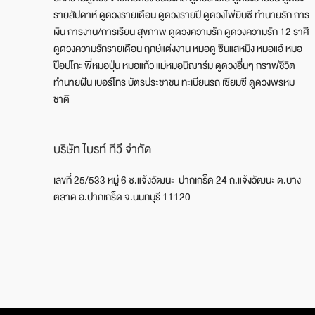
รายสัปดาห์ ดูดวงรายเดือน ดูดวงรายปี ดูดวงไพ่ยิบซี ทำนายรัก การ
เงิน การงาน/การเรียน สุขภาพ ดูดวงความรัก ดูดวงความรัก 12 ราศี
ดูดวงความรักรายเดือน ฤกษ์แต่งงาน หมอดู ซินแสหมิง หมอแอ้ หมอ
ป๊อปโกะ พี่หมอปุ่น หมอแก้ว แม่หมอนิฌาร์ม ดูดวงอื่นๆ กราฟชีวิต
ทำนายฝัน เบอร์โทร บัตรประชาชน ทะเบียนรถ เซียมซี ดูดวงพรหม
ชาติ
บริษัท ไบรท์ ทีวี จำกัด
เลขที่ 25/533 หมู่ 6 ซ.แจ้งวัฒนะ-ปากเกร็ด 24 ถ.แจ้งวัฒนะ ต.บาง
ตลาด อ.ปากเกร็ด จ.นนทบุรี 11120