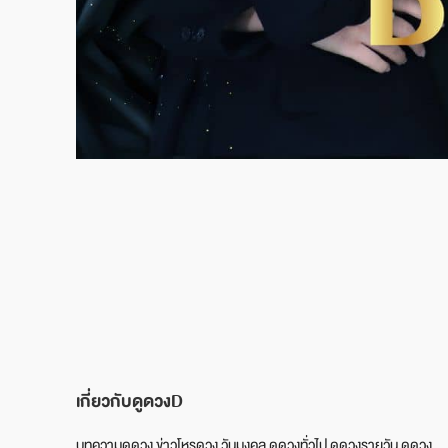
เกี่ยวกับดูดวงD
บทความดูดวง ข่าวโหรดวง วันมงคล ดูดวงทั่วไป ดูดวงรายวัน ดูดวง