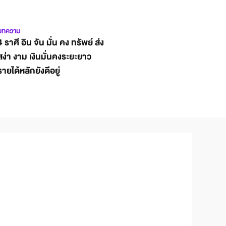
บทความ
4 ราศี อิน จัน มั่น คง ทรัพย์ ส่ง
สง่า งาม เงินมั่นคงระยะยาว
รายได้หลักยังดีอยู่