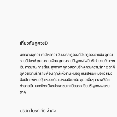
เกี่ยวกับดูดวงD
บทความดูดวง ข่าวโหรดวง วันมงคล ดูดวงทั่วไป ดูดวงรายวัน ดูดวง
รายสัปดาห์ ดูดวงรายเดือน ดูดวงรายปี ดูดวงไพ่ยิบซี ทำนายรัก การ
เงิน การงาน/การเรียน สุขภาพ ดูดวงความรัก ดูดวงความรัก 12 ราศี
ดูดวงความรักรายเดือน ฤกษ์แต่งงาน หมอดู ซินแสหมิง หมอแอ้ หมอ
ป๊อปโกะ พี่หมอปุ่น หมอแก้ว แม่หมอนิฌาร์ม ดูดวงอื่นๆ กราฟชีวิต
ทำนายฝัน เบอร์โทร บัตรประชาชน ทะเบียนรถ เซียมซี ดูดวงพรหม
ชาติ
บริษัท ไบรท์ ทีวี จำกัด