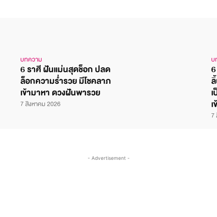
บทความ
บ
6 ราศี ฝันแม่นสุดช็อก ปลด
6
ล็อกความร่ำรวย มีโชคลาภ
ล
เข้ามาหา ดวงฝันพารวย
เ
เ
7 สิงหาคม 2026
7 
- Advertisement -