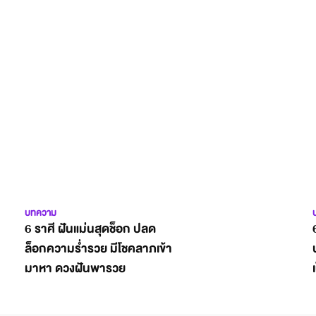
บทความ
6 ราศี ฝันแม่นสุดช็อก ปลด
ล็อกความร่ำรวย มีโชคลาภเข้า
มาหา ดวงฝันพารวย