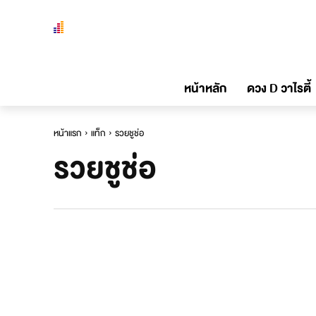
หน้าหลัก
ดวง D วาไรตี้
หน้าแรก
แท็ก
รวยชูช่อ
รวยชูช่อ