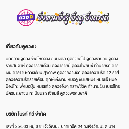
เกี่ยวกับดูดวงD
บทความดูดวง ข่าวโหรดวง วันมงคล ดูดวงทั่วไป ดูดวงรายวัน ดูดวง
รายสัปดาห์ ดูดวงรายเดือน ดูดวงรายปี ดูดวงไพ่ยิบซี ทำนายรัก การ
เงิน การงาน/การเรียน สุขภาพ ดูดวงความรัก ดูดวงความรัก 12 ราศี
ดูดวงความรักรายเดือน ฤกษ์แต่งงาน หมอดู ซินแสหมิง หมอแอ้ หมอ
ป๊อปโกะ พี่หมอปุ่น หมอแก้ว ดูดวงอื่นๆ กราฟชีวิต ทำนายฝัน เบอร์โทร
บัตรประชาชน ทะเบียนรถ เซียมซี ดูดวงพรหมชาติ
บริษัท ไบรท์ ทีวี จำกัด
เลขที่ 25/533 หมู่ 6 ซ.แจ้งวัฒนะ-ปากเกร็ด 24 ถ.แจ้งวัฒนะ ต.บาง