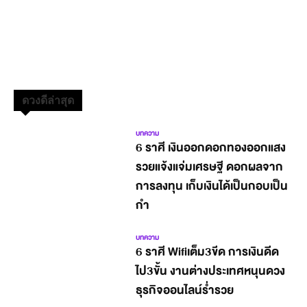
ดวงดีล่าสุด
บทความ
6 ราศี เงินออกดอกทองออกแสง
รวยแจ้งแจ่มเศรษฐี ดอกผลจาก
การลงทุน เก็บเงินได้เป็นกอบเป็น
กำ
บทความ
6 ราศี Wifiเต็ม3ขีด การเงินดีด
ไป3ขั้น งานต่างประเทศหนุนดวง
ธุรกิจออนไลน์ร่ำรวย