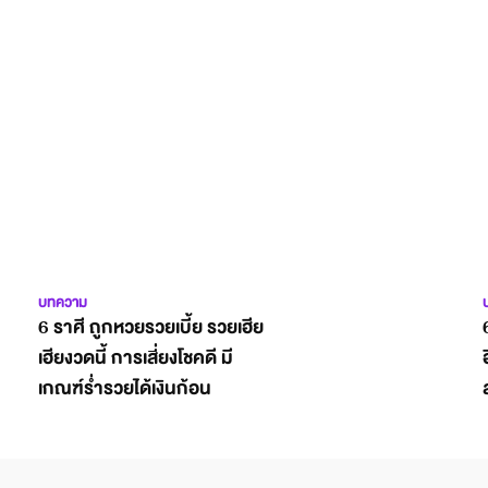
บทความ
6 ราศี ถูกหวยรวยเบี้ย รวยเฮีย
เฮียงวดนี้ การเสี่ยงโชคดี มี
เกณฑ์ร่ำรวยได้เงินก้อน