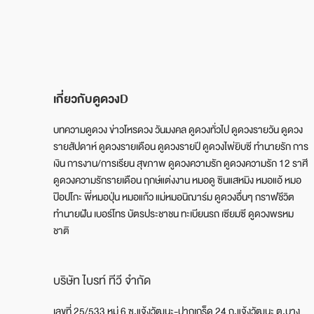
เกี่ยวกับดูดวงD
บทความดูดวง ข่าวโหรดวง วันมงคล ดูดวงทั่วไป ดูดวงรายวัน ดูดวง
รายสัปดาห์ ดูดวงรายเดือน ดูดวงรายปี ดูดวงไพ่ยิบซี ทำนายรัก การ
เงิน การงาน/การเรียน สุขภาพ ดูดวงความรัก ดูดวงความรัก 12 ราศี
ดูดวงความรักรายเดือน ฤกษ์แต่งงาน หมอดู ซินแสหมิง หมอแอ้ หมอ
ป๊อปโกะ พี่หมอปุ่น หมอแก้ว แม่หมอนิฌาร์ม ดูดวงอื่นๆ กราฟชีวิต
ทำนายฝัน เบอร์โทร บัตรประชาชน ทะเบียนรถ เซียมซี ดูดวงพรหม
ชาติ
บริษัท ไบรท์ ทีวี จำกัด
เลขที่ 25/533 หมู่ 6 ซ.แจ้งวัฒนะ-ปากเกร็ด 24 ถ.แจ้งวัฒนะ ต.บาง