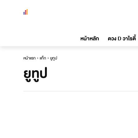
หน้าหลัก
ดวง D วาไรตี้
หน้าแรก
แท็ก
ยูทูป
ยูทูป