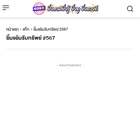
หน้าแรก
แท็ก
ยิ้มแย้มรับทรัพย์ 2567
ยิ้มแย้มรับทรัพย์ 2567
- Advertisement -