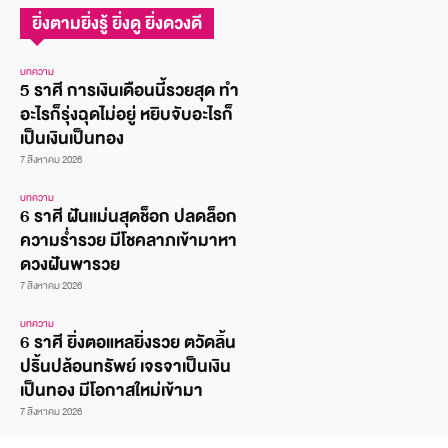
ยิ่งตามยิ่งรู้ ยิ่งดู ยิ่งดวงดี
บทความ
5 ราศี การเงินเดือนนี้รวยสุด ทำ
อะไรก็รุ่งฉุดไม่อยู่ หยิบจับอะไรก็
เป็นเงินเป็นทอง
7 สิงหาคม 2026
บทความ
6 ราศี ฝันแม่นสุดช็อก ปลดล็อก
ความร่ำรวย มีโชคลาภเข้ามาหา
ดวงฝันพารวย
7 สิงหาคม 2026
บทความ
6 ราศี ยิ่งตอแหลยิ่งรวย ตวัดลิ้น
ปริ้นปล้อนทรัพย์ เจรจาเป็นเงิน
เป็นทอง มีโอกาสใหม่เข้ามา
7 สิงหาคม 2026