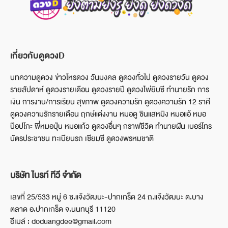
เกี่ยวกับดูดวงD
บทความดูดวง ข่าวโหรดวง วันมงคล ดูดวงทั่วไป ดูดวงรายวัน ดูดวง
รายสัปดาห์ ดูดวงรายเดือน ดูดวงรายปี ดูดวงไพ่ยิบซี ทำนายรัก การ
เงิน การงาน/การเรียน สุขภาพ ดูดวงความรัก ดูดวงความรัก 12 ราศี
ดูดวงความรักรายเดือน ฤกษ์แต่งงาน หมอดู ซินแสหมิง หมอแอ้ หมอ
ป๊อปโกะ พี่หมอปุ่น หมอแก้ว ดูดวงอื่นๆ กราฟชีวิต ทำนายฝัน เบอร์โทร
บัตรประชาชน ทะเบียนรถ เซียมซี ดูดวงพรหมชาติ
บริษัท ไบรท์ ทีวี จำกัด
เลขที่ 25/533 หมู่ 6 ซ.แจ้งวัฒนะ-ปากเกร็ด 24 ถ.แจ้งวัฒนะ ต.บาง
ตลาด อ.ปากเกร็ด จ.นนทบุรี 11120
อีเมล์ : doduangdee@gmail.com