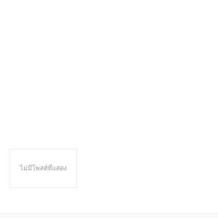
ไม่มีโพสต์ที่แสดง