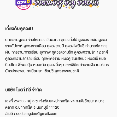
เกี่ยวกับดูดวงD
บทความดูดวง ข่าวโหรดวง วันมงคล ดูดวงทั่วไป ดูดวงรายวัน ดูดวง
รายสัปดาห์ ดูดวงรายเดือน ดูดวงรายปี ดูดวงไพ่ยิบซี ทำนายรัก การ
เงิน การงาน/การเรียน สุขภาพ ดูดวงความรัก ดูดวงความรัก 12 ราศี
ดูดวงความรักรายเดือน ฤกษ์แต่งงาน หมอดู ซินแสหมิง หมอแอ้ หมอ
ป๊อปโกะ พี่หมอปุ่น หมอแก้ว ดูดวงอื่นๆ กราฟชีวิต ทำนายฝัน เบอร์โทร
บัตรประชาชน ทะเบียนรถ เซียมซี ดูดวงพรหมชาติ
บริษัท ไบรท์ ทีวี จำกัด
เลขที่ 25/533 หมู่ 6 ซ.แจ้งวัฒนะ-ปากเกร็ด 24 ถ.แจ้งวัฒนะ ต.บาง
ตลาด อ.ปากเกร็ด จ.นนทบุรี 11120
อีเมล์ : doduangdee@gmail.com