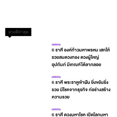
ดวงดีล่าสุด
บทความ
6 ราศี องค์ท้าวมหาพรหม เสกให้
รวยสมดวงทอง ดวงผู้ใหญ่
อุปถัมภ์ มีเกณฑ์ได้ลาภลอย
บทความ
6 ราศี พระราหูเข้าฝัน ยิ่งขยันยิ่ง
รวย มีโชคจากธุรกิจ ก่อร่างสร้าง
ความรวย
บทความ
6 ราศี ดวงมหาโชค เปิดโลกมหา