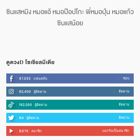
ซินแสหมิง หมอแอ้ หมอป๊อปโกะ พี่หมอปุ่น หมอแก้ว
ซินแสน้อย
ดูดวงD โซเชียลมีเดีย
ชอบ
97,033
แฟนคลับ
ติดตาม
82,400
ผู้ติดตาม
ติดตาม
192,300
ผู้ติดตาม
ติดตาม
84
ผู้ติดตาม
บอกรับเป็นสมาชิก
8,570
สมาชิก