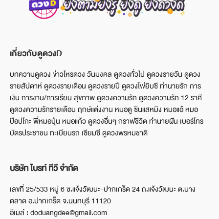
เกี่ยวกับดูดวงD
บทความดูดวง ข่าวโหรดวง วันมงคล ดูดวงทั่วไป ดูดวงรายวัน ดูดวง
รายสัปดาห์ ดูดวงรายเดือน ดูดวงรายปี ดูดวงไพ่ยิบซี ทำนายรัก การ
เงิน การงาน/การเรียน สุขภาพ ดูดวงความรัก ดูดวงความรัก 12 ราศี
ดูดวงความรักรายเดือน ฤกษ์แต่งงาน หมอดู ซินแสหมิง หมอแอ้ หมอ
ป๊อปโกะ พี่หมอปุ่น หมอแก้ว ดูดวงอื่นๆ กราฟชีวิต ทำนายฝัน เบอร์โทร
บัตรประชาชน ทะเบียนรถ เซียมซี ดูดวงพรหมชาติ
บริษัท ไบรท์ ทีวี จำกัด
เลขที่ 25/533 หมู่ 6 ซ.แจ้งวัฒนะ-ปากเกร็ด 24 ถ.แจ้งวัฒนะ ต.บาง
ตลาด อ.ปากเกร็ด จ.นนทบุรี 11120
อีเมล์ : doduangdee@gmail.com