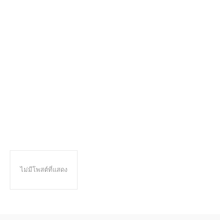
ไม่มีโพสต์ที่แสดง