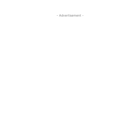
- Advertisement -