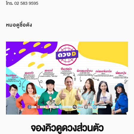
โทร. 02 583 9595
หมอดูชื่อดัง
จองคิวดูดวงส่วนตัว