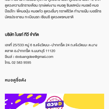
ดูดวงความรักรายเดือน ฤกษ์แต่งงาน หมอดู ซินแสหมิง หมอแอ้ หมอ
ป๊อปโกะ พี่หมอปุ่น หมอแก้ว ดูดวงอื่นๆ กราฟชีวิต ทำนายฝัน เบอร์โทร
บัตรประชาชน ทะเบียนรถ เซียมซี ดูดวงพรหมชาติ
บริษัท ไบรท์ ทีวี จำกัด
เลขที่ 25/533 หมู่ 6 ซ.แจ้งวัฒนะ-ปากเกร็ด 24 ถ.แจ้งวัฒนะ ต.บาง
ตลาด อ.ปากเกร็ด จ.นนทบุรี 11120
อีเมล์ : doduangdee@gmail.com
โทร. 02 583 9595
หมอดูชื่อดัง