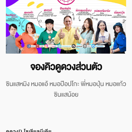
จองคิวดูดวงส่วนตัว
ซินแสหมิง หมอแอ้ หมอป๊อปโกะ พี่หมอปุ่น หมอแก้ว
ซินแสน้อย
ดูดวงD โซเชียลมีเดีย