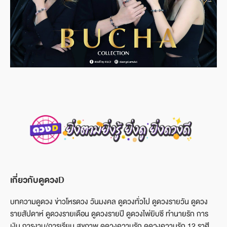
เกี่ยวกับดูดวงD
บทความดูดวง ข่าวโหรดวง วันมงคล ดูดวงทั่วไป ดูดวงรายวัน ดูดวง
รายสัปดาห์ ดูดวงรายเดือน ดูดวงรายปี ดูดวงไพ่ยิบซี ทำนายรัก การ
เงิน การงาน/การเรียน สุขภาพ ดูดวงความรัก ดูดวงความรัก 12 ราศี