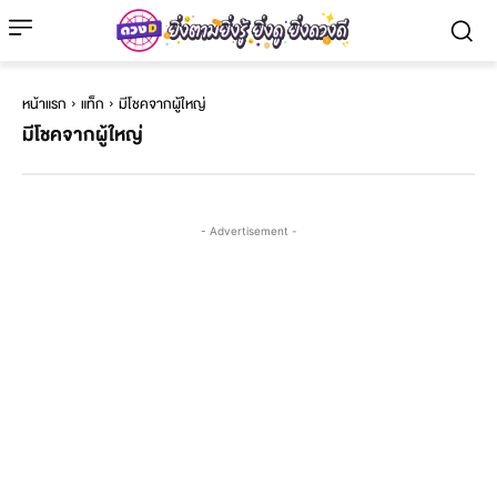
หน้าแรก
แท็ก
มีโชคจากผู้ใหญ่
มีโชคจากผู้ใหญ่
- Advertisement -