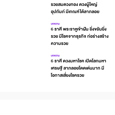
รวยสมดวงทอง ดวงผู้ใหญ่
อุปถัมภ์ มีเกณฑ์ได้ลาภลอย
บทความ
6 ราศี พระราหูเข้าฝัน ยิ่งขยันยิ่ง
รวย มีโชคจากธุรกิจ ก่อร่างสร้าง
ความรวย
บทความ
6 ราศี ดวงมหาโชค เปิดโลกมหา
เศรษฐี ลาภลอยโดดเด่นมาก มี
โอกาสเสี่ยงโชครวย