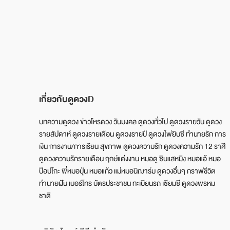
เกี่ยวกับดูดวงD
บทความดูดวง ข่าวโหรดวง วันมงคล ดูดวงทั่วไป ดูดวงรายวัน ดูดวง
รายสัปดาห์ ดูดวงรายเดือน ดูดวงรายปี ดูดวงไพ่ยิบซี ทำนายรัก การ
เงิน การงาน/การเรียน สุขภาพ ดูดวงความรัก ดูดวงความรัก 12 ราศี
ดูดวงความรักรายเดือน ฤกษ์แต่งงาน หมอดู ซินแสหมิง หมอแอ้ หมอ
ป๊อปโกะ พี่หมอปุ่น หมอแก้ว แม่หมอนิฌาร์ม ดูดวงอื่นๆ กราฟชีวิต
ทำนายฝัน เบอร์โทร บัตรประชาชน ทะเบียนรถ เซียมซี ดูดวงพรหม
ชาติ