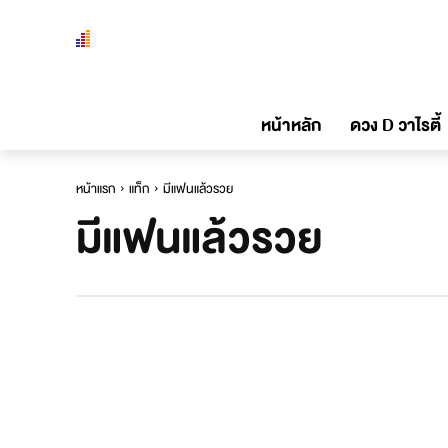
หน้าหลัก
ดวง D วาไรตี้
หน้าแรก
แท็ก
มีแฟนแล้วรวย
มีแฟนแล้วรวย