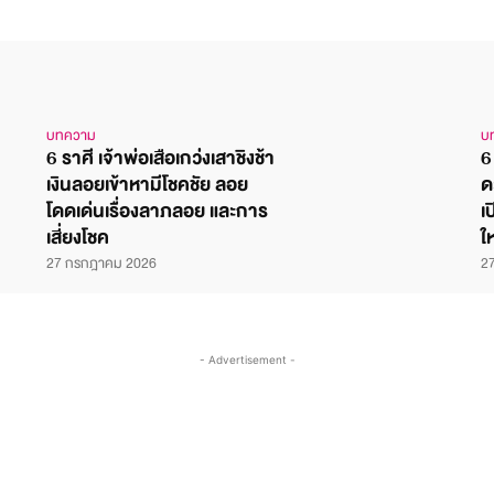
บทความ
บ
6 ราศี เจ้าพ่อเสือเกว่งเสาชิงช้า
6
เงินลอยเข้าหามีโชคชัย ลอย
ด
โดดเด่นเรื่องลาภลอย และการ
เ
เสี่ยงโชค
ใ
27 กรกฎาคม 2026
2
- Advertisement -