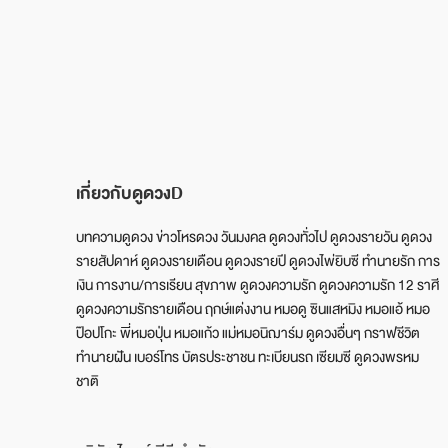
เกี่ยวกับดูดวงD
บทความดูดวง ข่าวโหรดวง วันมงคล ดูดวงทั่วไป ดูดวงรายวัน ดูดวง
รายสัปดาห์ ดูดวงรายเดือน ดูดวงรายปี ดูดวงไพ่ยิบซี ทำนายรัก การ
เงิน การงาน/การเรียน สุขภาพ ดูดวงความรัก ดูดวงความรัก 12 ราศี
ดูดวงความรักรายเดือน ฤกษ์แต่งงาน หมอดู ซินแสหมิง หมอแอ้ หมอ
ป๊อปโกะ พี่หมอปุ่น หมอแก้ว แม่หมอนิฌาร์ม ดูดวงอื่นๆ กราฟชีวิต
ทำนายฝัน เบอร์โทร บัตรประชาชน ทะเบียนรถ เซียมซี ดูดวงพรหม
ชาติ