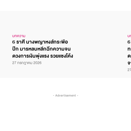
บทความ
บ
6 ราศี นางพญาหงส์กระพือ
6
ปีก มารหลบหลีกฉีกความจน
ท
ดวงการเงินพุ่งแรง รวยแซงโค้ง
ด
จ
27 กรกฎาคม 2026
2
- Advertisement -