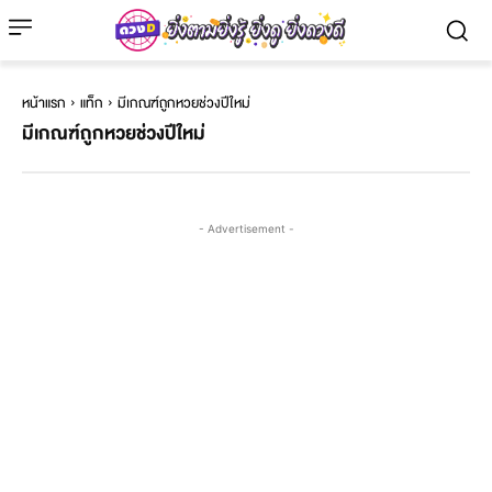
หน้าแรก
แท็ก
มีเกณฑ์ถูกหวยช่วงปีใหม่
มีเกณฑ์ถูกหวยช่วงปีใหม่
- Advertisement -