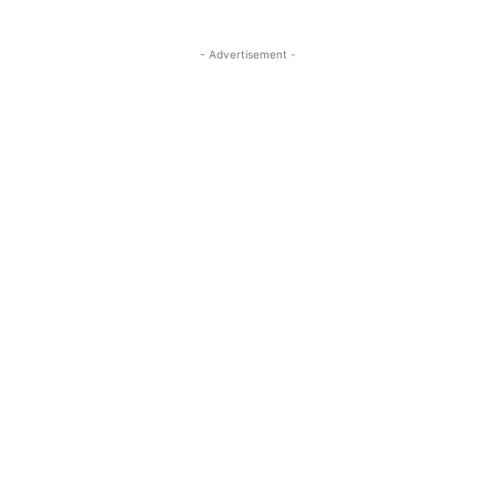
- Advertisement -