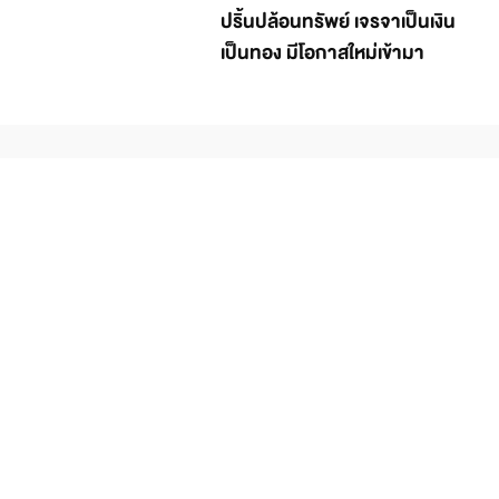
ปริ้นปล้อนทรัพย์ เจรจาเป็นเงิน
เป็นทอง มีโอกาสใหม่เข้ามา