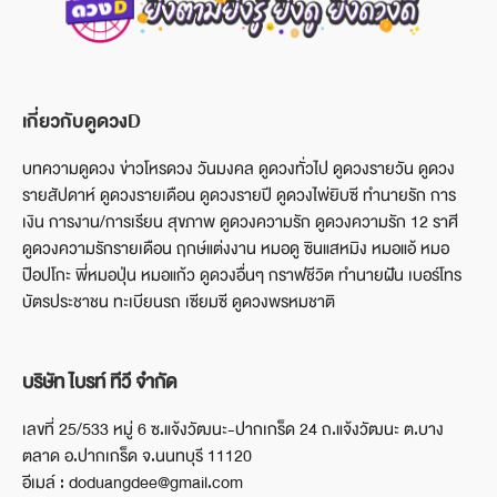
เกี่ยวกับดูดวงD
บทความดูดวง ข่าวโหรดวง วันมงคล ดูดวงทั่วไป ดูดวงรายวัน ดูดวง
รายสัปดาห์ ดูดวงรายเดือน ดูดวงรายปี ดูดวงไพ่ยิบซี ทำนายรัก การ
เงิน การงาน/การเรียน สุขภาพ ดูดวงความรัก ดูดวงความรัก 12 ราศี
ดูดวงความรักรายเดือน ฤกษ์แต่งงาน หมอดู ซินแสหมิง หมอแอ้ หมอ
ป๊อปโกะ พี่หมอปุ่น หมอแก้ว ดูดวงอื่นๆ กราฟชีวิต ทำนายฝัน เบอร์โทร
บัตรประชาชน ทะเบียนรถ เซียมซี ดูดวงพรหมชาติ
บริษัท ไบรท์ ทีวี จำกัด
เลขที่ 25/533 หมู่ 6 ซ.แจ้งวัฒนะ-ปากเกร็ด 24 ถ.แจ้งวัฒนะ ต.บาง
ตลาด อ.ปากเกร็ด จ.นนทบุรี 11120
อีเมล์ : doduangdee@gmail.com