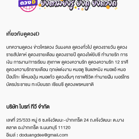
เกี่ยวกับดูดวงD
บทความดูดวง ข่าวโหรดวง วันมงคล ดูดวงทั่วไป ดูดวงรายวัน ดูดวง
รายสัปดาห์ ดูดวงรายเดือน ดูดวงรายปี ดูดวงไพ่ยิบซี ทำนายรัก การ
เงิน การงาน/การเรียน สุขภาพ ดูดวงความรัก ดูดวงความรัก 12 ราศี
ดูดวงความรักรายเดือน ฤกษ์แต่งงาน หมอดู ซินแสหมิง หมอแอ้ หมอ
ป๊อปโกะ พี่หมอปุ่น หมอแก้ว ดูดวงอื่นๆ กราฟชีวิต ทำนายฝัน เบอร์โทร
บัตรประชาชน ทะเบียนรถ เซียมซี ดูดวงพรหมชาติ
บริษัท ไบรท์ ทีวี จำกัด
เลขที่ 25/533 หมู่ 6 ซ.แจ้งวัฒนะ-ปากเกร็ด 24 ถ.แจ้งวัฒนะ ต.บาง
ตลาด อ.ปากเกร็ด จ.นนทบุรี 11120
อีเมล์ : doduangdee@gmail.com