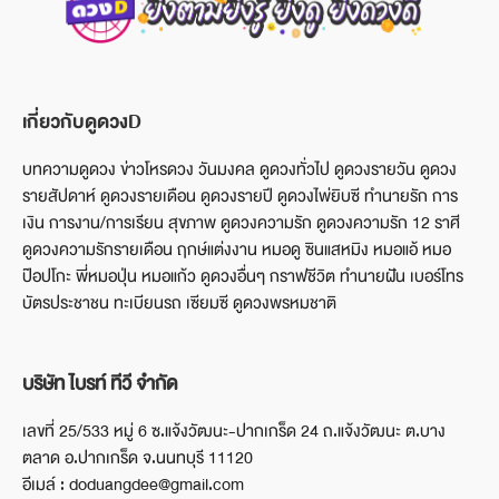
เกี่ยวกับดูดวงD
บทความดูดวง ข่าวโหรดวง วันมงคล ดูดวงทั่วไป ดูดวงรายวัน ดูดวง
รายสัปดาห์ ดูดวงรายเดือน ดูดวงรายปี ดูดวงไพ่ยิบซี ทำนายรัก การ
เงิน การงาน/การเรียน สุขภาพ ดูดวงความรัก ดูดวงความรัก 12 ราศี
ดูดวงความรักรายเดือน ฤกษ์แต่งงาน หมอดู ซินแสหมิง หมอแอ้ หมอ
ป๊อปโกะ พี่หมอปุ่น หมอแก้ว ดูดวงอื่นๆ กราฟชีวิต ทำนายฝัน เบอร์โทร
บัตรประชาชน ทะเบียนรถ เซียมซี ดูดวงพรหมชาติ
บริษัท ไบรท์ ทีวี จำกัด
เลขที่ 25/533 หมู่ 6 ซ.แจ้งวัฒนะ-ปากเกร็ด 24 ถ.แจ้งวัฒนะ ต.บาง
ตลาด อ.ปากเกร็ด จ.นนทบุรี 11120
อีเมล์ : doduangdee@gmail.com