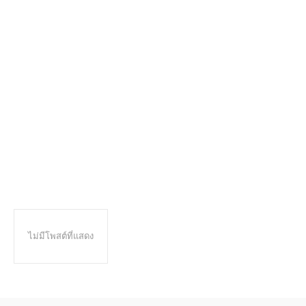
ไม่มีโพสต์ที่แสดง