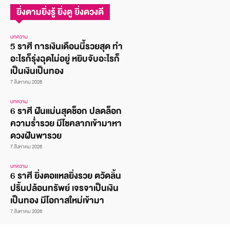
ยิ่งตามยิ่งรู้ ยิ่งดู ยิ่งดวงดี
บทความ
5 ราศี การเงินเดือนนี้รวยสุด ทำ
อะไรก็รุ่งฉุดไม่อยู่ หยิบจับอะไรก็
เป็นเงินเป็นทอง
7 สิงหาคม 2026
บทความ
6 ราศี ฝันแม่นสุดช็อก ปลดล็อก
ความร่ำรวย มีโชคลาภเข้ามาหา
ดวงฝันพารวย
7 สิงหาคม 2026
บทความ
6 ราศี ยิ่งตอแหลยิ่งรวย ตวัดลิ้น
ปริ้นปล้อนทรัพย์ เจรจาเป็นเงิน
เป็นทอง มีโอกาสใหม่เข้ามา
7 สิงหาคม 2026