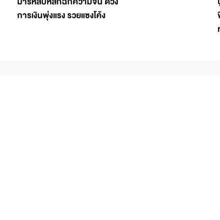
มารหลบหลีกฉีกความจน ดวง
การเงินพุ่งแรง รวยแซงโค้ง