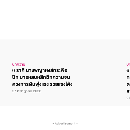
บทความ
บ
6 ราศี นางพญาหงส์กระพือ
6
ปีก มารหลบหลีกฉีกความจน
ท
ดวงการเงินพุ่งแรง รวยแซงโค้ง
ด
จ
27 กรกฎาคม 2026
2
- Advertisement -