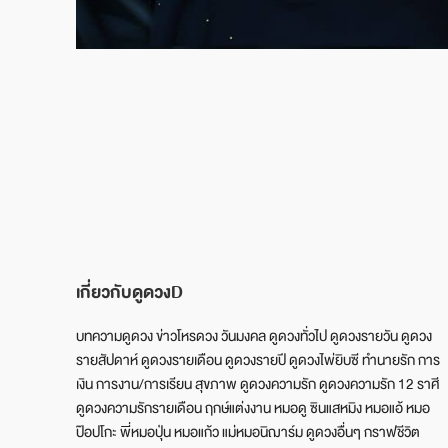
เกี่ยวกับดูดวงD
บทความดูดวง ข่าวโหรดวง วันมงคล ดูดวงทั่วไป ดูดวงรายวัน ดูดวง
รายสัปดาห์ ดูดวงรายเดือน ดูดวงรายปี ดูดวงไพ่ยิบซี ทำนายรัก การ
เงิน การงาน/การเรียน สุขภาพ ดูดวงความรัก ดูดวงความรัก 12 ราศี
ดูดวงความรักรายเดือน ฤกษ์แต่งงาน หมอดู ซินแสหมิง หมอแอ้ หมอ
ป๊อปโกะ พี่หมอปุ่น หมอแก้ว แม่หมอนิฌาร์ม ดูดวงอื่นๆ กราฟชีวิต