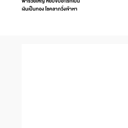
พารวยใหญ่ หยิบจับอะไรก็เป็น
เงินเป็นทอง โชคลาภวิ่งเข้าหา