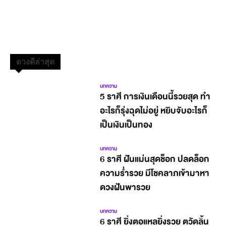
ดวงดีล่าสุด
บทความ
5 ราศี การเงินเดือนนี้รวยสุด ทำ
อะไรก็รุ่งฉุดไม่อยู่ หยิบจับอะไรก็
เป็นเงินเป็นทอง
บทความ
6 ราศี ฝันแม่นสุดช็อก ปลดล็อก
ความร่ำรวย มีโชคลาภเข้ามาหา
ดวงฝันพารวย
บทความ
6 ราศี ยิ่งตอแหลยิ่งรวย ตวัดลิ้น