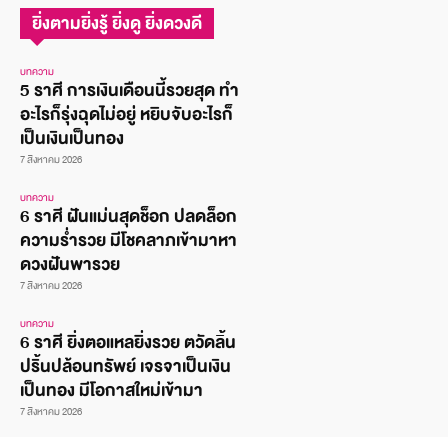
ยิ่งตามยิ่งรู้ ยิ่งดู ยิ่งดวงดี
บทความ
5 ราศี การเงินเดือนนี้รวยสุด ทำ
อะไรก็รุ่งฉุดไม่อยู่ หยิบจับอะไรก็
เป็นเงินเป็นทอง
7 สิงหาคม 2026
บทความ
6 ราศี ฝันแม่นสุดช็อก ปลดล็อก
ความร่ำรวย มีโชคลาภเข้ามาหา
ดวงฝันพารวย
7 สิงหาคม 2026
บทความ
6 ราศี ยิ่งตอแหลยิ่งรวย ตวัดลิ้น
ปริ้นปล้อนทรัพย์ เจรจาเป็นเงิน
เป็นทอง มีโอกาสใหม่เข้ามา
7 สิงหาคม 2026