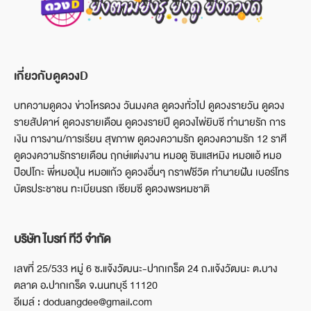
เกี่ยวกับดูดวงD
บทความดูดวง ข่าวโหรดวง วันมงคล ดูดวงทั่วไป ดูดวงรายวัน ดูดวง
รายสัปดาห์ ดูดวงรายเดือน ดูดวงรายปี ดูดวงไพ่ยิบซี ทำนายรัก การ
เงิน การงาน/การเรียน สุขภาพ ดูดวงความรัก ดูดวงความรัก 12 ราศี
ดูดวงความรักรายเดือน ฤกษ์แต่งงาน หมอดู ซินแสหมิง หมอแอ้ หมอ
ป๊อปโกะ พี่หมอปุ่น หมอแก้ว ดูดวงอื่นๆ กราฟชีวิต ทำนายฝัน เบอร์โทร
บัตรประชาชน ทะเบียนรถ เซียมซี ดูดวงพรหมชาติ
บริษัท ไบรท์ ทีวี จำกัด
เลขที่ 25/533 หมู่ 6 ซ.แจ้งวัฒนะ-ปากเกร็ด 24 ถ.แจ้งวัฒนะ ต.บาง
ตลาด อ.ปากเกร็ด จ.นนทบุรี 11120
อีเมล์ : doduangdee@gmail.com