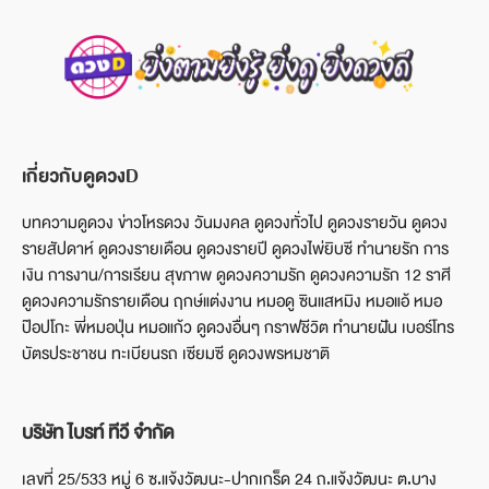
เกี่ยวกับดูดวงD
บทความดูดวง ข่าวโหรดวง วันมงคล ดูดวงทั่วไป ดูดวงรายวัน ดูดวง
รายสัปดาห์ ดูดวงรายเดือน ดูดวงรายปี ดูดวงไพ่ยิบซี ทำนายรัก การ
เงิน การงาน/การเรียน สุขภาพ ดูดวงความรัก ดูดวงความรัก 12 ราศี
ดูดวงความรักรายเดือน ฤกษ์แต่งงาน หมอดู ซินแสหมิง หมอแอ้ หมอ
ป๊อปโกะ พี่หมอปุ่น หมอแก้ว ดูดวงอื่นๆ กราฟชีวิต ทำนายฝัน เบอร์โทร
บัตรประชาชน ทะเบียนรถ เซียมซี ดูดวงพรหมชาติ
บริษัท ไบรท์ ทีวี จำกัด
เลขที่ 25/533 หมู่ 6 ซ.แจ้งวัฒนะ-ปากเกร็ด 24 ถ.แจ้งวัฒนะ ต.บาง