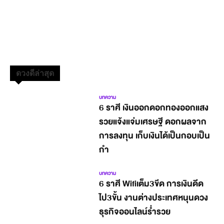
ดวงดีล่าสุด
บทความ
6 ราศี เงินออกดอกทองออกแสง
รวยแจ้งแจ่มเศรษฐี ดอกผลจาก
การลงทุน เก็บเงินได้เป็นกอบเป็น
กำ
บทความ
6 ราศี Wifiเต็ม3ขีด การเงินดีด
ไป3ขั้น งานต่างประเทศหนุนดวง
ธุรกิจออนไลน์ร่ำรวย