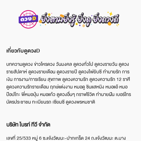
เกี่ยวกับดูดวงD
บทความดูดวง ข่าวโหรดวง วันมงคล ดูดวงทั่วไป ดูดวงรายวัน ดูดวง
รายสัปดาห์ ดูดวงรายเดือน ดูดวงรายปี ดูดวงไพ่ยิบซี ทำนายรัก การ
เงิน การงาน/การเรียน สุขภาพ ดูดวงความรัก ดูดวงความรัก 12 ราศี
ดูดวงความรักรายเดือน ฤกษ์แต่งงาน หมอดู ซินแสหมิง หมอแอ้ หมอ
ป๊อปโกะ พี่หมอปุ่น หมอแก้ว ดูดวงอื่นๆ กราฟชีวิต ทำนายฝัน เบอร์โทร
บัตรประชาชน ทะเบียนรถ เซียมซี ดูดวงพรหมชาติ
บริษัท ไบรท์ ทีวี จำกัด
เลขที่ 25/533 หมู่ 6 ซ.แจ้งวัฒนะ-ปากเกร็ด 24 ถ.แจ้งวัฒนะ ต.บาง