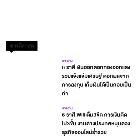
ดวงดีล่าสุด
บทความ
6 ราศี เงินออกดอกทองออกแสง
รวยแจ้งแจ่มเศรษฐี ดอกผลจาก
การลงทุน เก็บเงินได้เป็นกอบเป็น
กำ
บทความ
6 ราศี Wifiเต็ม3ขีด การเงินดีด
ไป3ขั้น งานต่างประเทศหนุนดวง
ธุรกิจออนไลน์ร่ำรวย