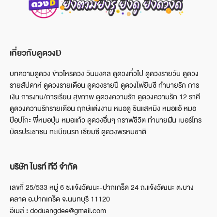
เกี่ยวกับดูดวงD
บทความดูดวง ข่าวโหรดวง วันมงคล ดูดวงทั่วไป ดูดวงรายวัน ดูดวง
รายสัปดาห์ ดูดวงรายเดือน ดูดวงรายปี ดูดวงไพ่ยิบซี ทำนายรัก การ
เงิน การงาน/การเรียน สุขภาพ ดูดวงความรัก ดูดวงความรัก 12 ราศี
ดูดวงความรักรายเดือน ฤกษ์แต่งงาน หมอดู ซินแสหมิง หมอแอ้ หมอ
ป๊อปโกะ พี่หมอปุ่น หมอแก้ว ดูดวงอื่นๆ กราฟชีวิต ทำนายฝัน เบอร์โทร
บัตรประชาชน ทะเบียนรถ เซียมซี ดูดวงพรหมชาติ
บริษัท ไบรท์ ทีวี จำกัด
เลขที่ 25/533 หมู่ 6 ซ.แจ้งวัฒนะ-ปากเกร็ด 24 ถ.แจ้งวัฒนะ ต.บาง
ตลาด อ.ปากเกร็ด จ.นนทบุรี 11120
อีเมล์ : doduangdee@gmail.com