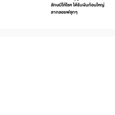
ลักษมีให้โชค ได้รับเงินก้อนใหญ่
ลาภลอยฟลุกๆ