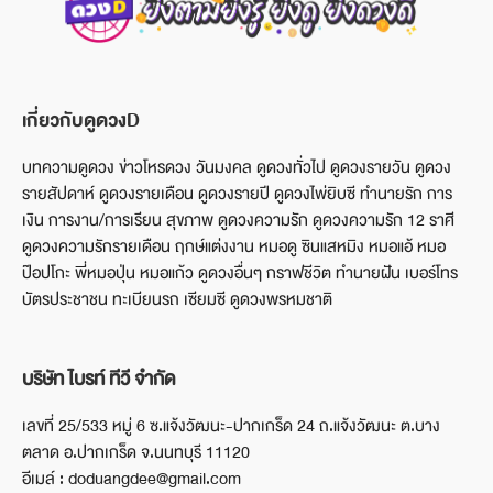
เกี่ยวกับดูดวงD
บทความดูดวง ข่าวโหรดวง วันมงคล ดูดวงทั่วไป ดูดวงรายวัน ดูดวง
รายสัปดาห์ ดูดวงรายเดือน ดูดวงรายปี ดูดวงไพ่ยิบซี ทำนายรัก การ
เงิน การงาน/การเรียน สุขภาพ ดูดวงความรัก ดูดวงความรัก 12 ราศี
ดูดวงความรักรายเดือน ฤกษ์แต่งงาน หมอดู ซินแสหมิง หมอแอ้ หมอ
ป๊อปโกะ พี่หมอปุ่น หมอแก้ว ดูดวงอื่นๆ กราฟชีวิต ทำนายฝัน เบอร์โทร
บัตรประชาชน ทะเบียนรถ เซียมซี ดูดวงพรหมชาติ
บริษัท ไบรท์ ทีวี จำกัด
เลขที่ 25/533 หมู่ 6 ซ.แจ้งวัฒนะ-ปากเกร็ด 24 ถ.แจ้งวัฒนะ ต.บาง
ตลาด อ.ปากเกร็ด จ.นนทบุรี 11120
อีเมล์ : doduangdee@gmail.com