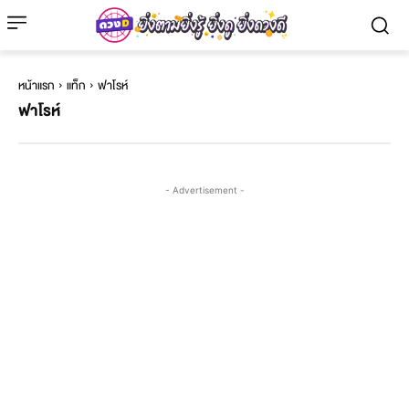
หน้าแรก
แท็ก
ฟาโรห์
ฟาโรห์
- Advertisement -