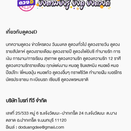
เกี่ยวกับดูดวงD
บทความดูดวง ข่าวโหรดวง วันมงคล ดูดวงทั่วไป ดูดวงรายวัน ดูดวง
รายสัปดาห์ ดูดวงรายเดือน ดูดวงรายปี ดูดวงไพ่ยิบซี ทำนายรัก การ
เงิน การงาน/การเรียน สุขภาพ ดูดวงความรัก ดูดวงความรัก 12 ราศี
ดูดวงความรักรายเดือน ฤกษ์แต่งงาน หมอดู ซินแสหมิง หมอแอ้ หมอ
ป๊อปโกะ พี่หมอปุ่น หมอแก้ว ดูดวงอื่นๆ กราฟชีวิต ทำนายฝัน เบอร์โทร
บัตรประชาชน ทะเบียนรถ เซียมซี ดูดวงพรหมชาติ
บริษัท ไบรท์ ทีวี จำกัด
เลขที่ 25/533 หมู่ 6 ซ.แจ้งวัฒนะ-ปากเกร็ด 24 ถ.แจ้งวัฒนะ ต.บาง
ตลาด อ.ปากเกร็ด จ.นนทบุรี 11120
อีเมล์ : doduangdee@gmail.com