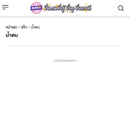
หน้าแรก
แท็ก
น้ำตบ
น้ำตบ
- Advertisement -