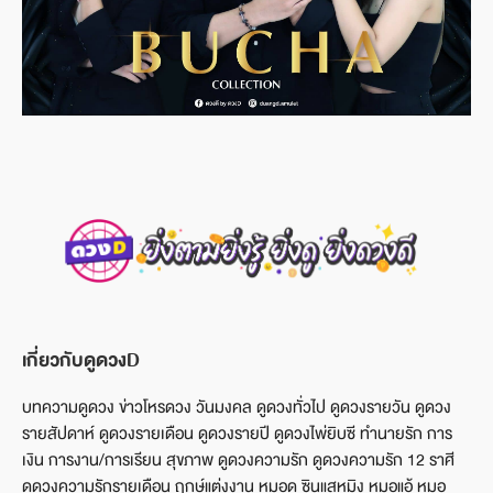
เกี่ยวกับดูดวงD
บทความดูดวง ข่าวโหรดวง วันมงคล ดูดวงทั่วไป ดูดวงรายวัน ดูดวง
รายสัปดาห์ ดูดวงรายเดือน ดูดวงรายปี ดูดวงไพ่ยิบซี ทำนายรัก การ
เงิน การงาน/การเรียน สุขภาพ ดูดวงความรัก ดูดวงความรัก 12 ราศี
ดูดวงความรักรายเดือน ฤกษ์แต่งงาน หมอดู ซินแสหมิง หมอแอ้ หมอ