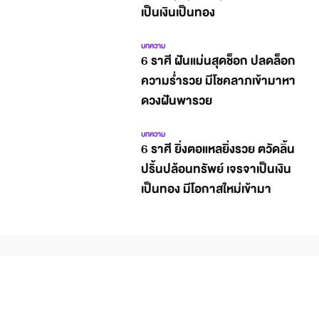
เป็นเงินเป็นทอง
บทความ
6 ราศี ฝันแม่นสุดช็อก ปลดล็อก
ความร่ำรวย มีโชคลาภเข้ามาหา
ดวงฝันพารวย
บทความ
6 ราศี ยิ่งตอแหลยิ่งรวย ตวัดลิ้น
ปริ้นปล้อนทรัพย์ เจรจาเป็นเงิน
เป็นทอง มีโอกาสใหม่เข้ามา