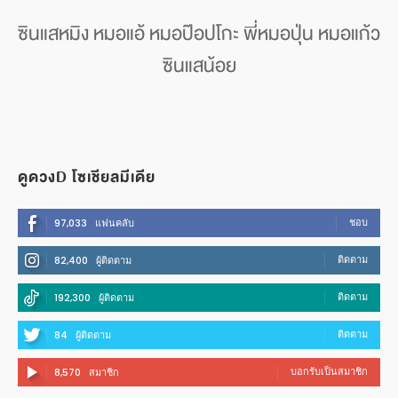
ซินแสหมิง หมอแอ้ หมอป๊อปโกะ พี่หมอปุ่น หมอแก้ว
ซินแสน้อย
ดูดวงD โซเชียลมีเดีย
ชอบ
97,033
แฟนคลับ
ติดตาม
82,400
ผู้ติดตาม
ติดตาม
192,300
ผู้ติดตาม
ติดตาม
84
ผู้ติดตาม
บอกรับเป็นสมาชิก
8,570
สมาชิก