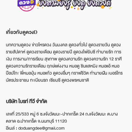
เกี่ยวกับดูดวงD
บทความดูดวง ข่าวโหรดวง วันมงคล ดูดวงทั่วไป ดูดวงรายวัน ดูดวง
รายสัปดาห์ ดูดวงรายเดือน ดูดวงรายปี ดูดวงไพ่ยิบซี ทำนายรัก การ
เงิน การงาน/การเรียน สุขภาพ ดูดวงความรัก ดูดวงความรัก 12 ราศี
ดูดวงความรักรายเดือน ฤกษ์แต่งงาน หมอดู ซินแสหมิง หมอแอ้ หมอ
ป๊อปโกะ พี่หมอปุ่น หมอแก้ว ดูดวงอื่นๆ กราฟชีวิต ทำนายฝัน เบอร์โทร
บัตรประชาชน ทะเบียนรถ เซียมซี ดูดวงพรหมชาติ
บริษัท ไบรท์ ทีวี จำกัด
เลขที่ 25/533 หมู่ 6 ซ.แจ้งวัฒนะ-ปากเกร็ด 24 ถ.แจ้งวัฒนะ ต.บาง
ตลาด อ.ปากเกร็ด จ.นนทบุรี 11120
อีเมล์ : doduangdee@gmail.com