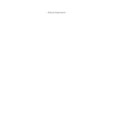
- Advertisement -