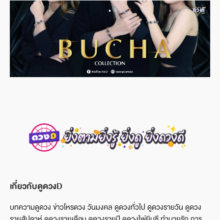
เกี่ยวกับดูดวงD
บทความดูดวง ข่าวโหรดวง วันมงคล ดูดวงทั่วไป ดูดวงรายวัน ดูดวง
รายสัปดาห์ ดูดวงรายเดือน ดูดวงรายปี ดูดวงไพ่ยิบซี ทำนายรัก การ