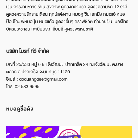
เงิน การงาน/การเรียน สุขภาพ ดูดวงความรัก ดูดวงความรัก 12 ราศี
ดูดวงความรักรายเดือน ฤกษ์แต่งงาน หมอดู ซินแสหมิง หมอแอ้ หมอ
ป๊อปโกะ พี่หมอปุ่น หมอแก้ว ดูดวงอื่นๆ กราฟชีวิต ทำนายฝัน เบอร์โทร
บัตรประชาชน ทะเบียนรถ เซียมซี ดูดวงพรหมชาติ
บริษัท ไบรท์ ทีวี จำกัด
เลขที่ 25/533 หมู่ 6 ซ.แจ้งวัฒนะ-ปากเกร็ด 24 ถ.แจ้งวัฒนะ ต.บาง
ตลาด อ.ปากเกร็ด จ.นนทบุรี 11120
อีเมล์ : doduangdee@gmail.com
โทร. 02 583 9595
หมอดูชื่อดัง