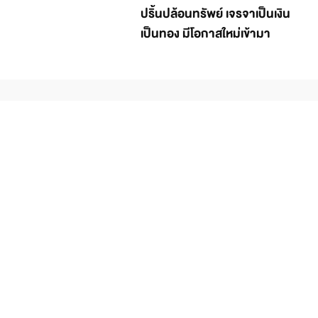
ปริ้นปล้อนทรัพย์ เจรจาเป็นเงิน
เป็นทอง มีโอกาสใหม่เข้ามา