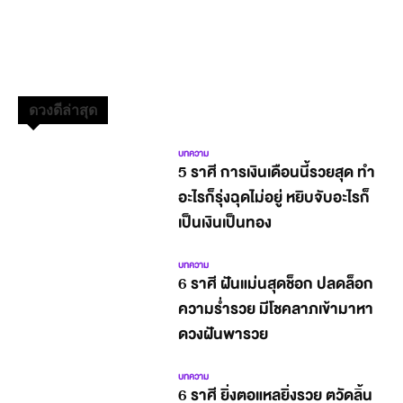
ดวงดีล่าสุด
บทความ
5 ราศี การเงินเดือนนี้รวยสุด ทำ
อะไรก็รุ่งฉุดไม่อยู่ หยิบจับอะไรก็
เป็นเงินเป็นทอง
บทความ
6 ราศี ฝันแม่นสุดช็อก ปลดล็อก
ความร่ำรวย มีโชคลาภเข้ามาหา
ดวงฝันพารวย
บทความ
6 ราศี ยิ่งตอแหลยิ่งรวย ตวัดลิ้น