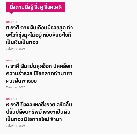
ยิ่งตามยิ่งรู้ ยิ่งดู ยิ่งดวงดี
บทความ
5 ราศี การเงินเดือนนี้รวยสุด ทำ
อะไรก็รุ่งฉุดไม่อยู่ หยิบจับอะไรก็
เป็นเงินเป็นทอง
7 สิงหาคม 2026
บทความ
6 ราศี ฝันแม่นสุดช็อก ปลดล็อก
ความร่ำรวย มีโชคลาภเข้ามาหา
ดวงฝันพารวย
7 สิงหาคม 2026
บทความ
6 ราศี ยิ่งตอแหลยิ่งรวย ตวัดลิ้น
ปริ้นปล้อนทรัพย์ เจรจาเป็นเงิน
เป็นทอง มีโอกาสใหม่เข้ามา
7 สิงหาคม 2026