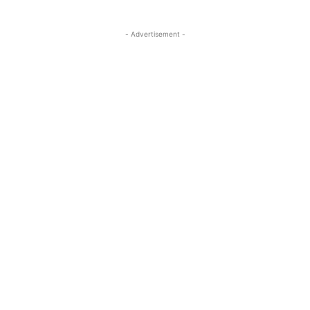
- Advertisement -