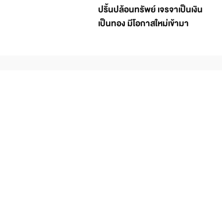
ปริ้นปล้อนทรัพย์ เจรจาเป็นเงิน
เป็นทอง มีโอกาสใหม่เข้ามา