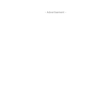
- Advertisement -