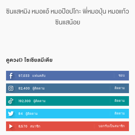
ซินแสหมิง หมอแอ้ หมอป๊อปโกะ พี่หมอปุ่น หมอแก้ว
ซินแสน้อย
ดูดวงD โซเชียลมีเดีย
ชอบ
97,033
แฟนคลับ
ติดตาม
82,400
ผู้ติดตาม
ติดตาม
192,300
ผู้ติดตาม
ติดตาม
84
ผู้ติดตาม
บอกรับเป็นสมาชิก
8,570
สมาชิก