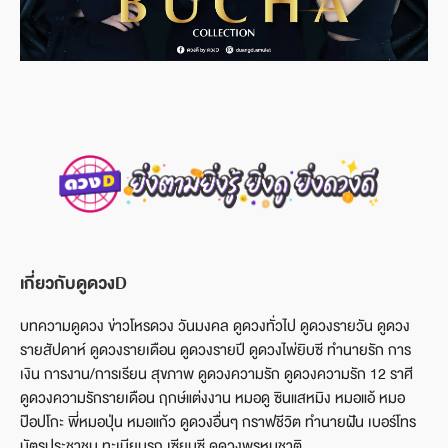
เกี่ยวกับดูดวงD
บทความดูดวง ข่าวโหรดวง วันมงคล ดูดวงทั่วไป ดูดวงรายวัน ดูดวง
รายสัปดาห์ ดูดวงรายเดือน ดูดวงรายปี ดูดวงไพ่ยิบซี ทำนายรัก การ
เงิน การงาน/การเรียน สุขภาพ ดูดวงความรัก ดูดวงความรัก 12 ราศี
ดูดวงความรักรายเดือน ฤกษ์แต่งงาน หมอดู ซินแสหมิง หมอแอ้ หมอ
ป๊อปโกะ พี่หมอปุ่น หมอแก้ว ดูดวงอื่นๆ กราฟชีวิต ทำนายฝัน เบอร์โทร
บัตรประชาชน ทะเบียนรถ เซียมซี ดูดวงพรหมชาติ