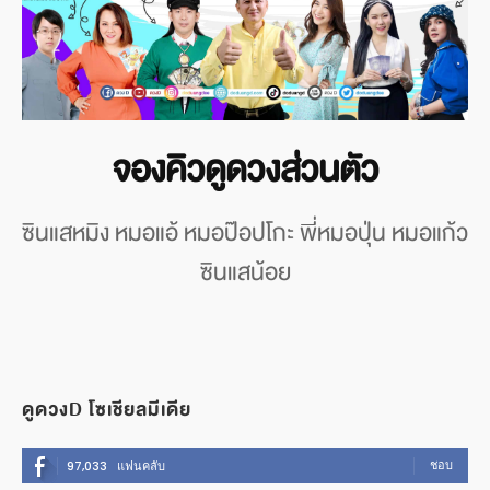
จองคิวดูดวงส่วนตัว
ซินแสหมิง หมอแอ้ หมอป๊อปโกะ พี่หมอปุ่น หมอแก้ว
ซินแสน้อย
ดูดวงD โซเชียลมีเดีย
ชอบ
97,033
แฟนคลับ