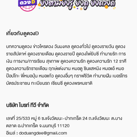
เกี่ยวกับดูดวงD
บทความดูดวง ข่าวโหรดวง วันมงคล ดูดวงทั่วไป ดูดวงรายวัน ดูดวง
รายสัปดาห์ ดูดวงรายเดือน ดูดวงรายปี ดูดวงไพ่ยิบซี ทำนายรัก การ
เงิน การงาน/การเรียน สุขภาพ ดูดวงความรัก ดูดวงความรัก 12 ราศี
ดูดวงความรักรายเดือน ฤกษ์แต่งงาน หมอดู ซินแสหมิง หมอแอ้ หมอ
ป๊อปโกะ พี่หมอปุ่น หมอแก้ว ดูดวงอื่นๆ กราฟชีวิต ทำนายฝัน เบอร์โทร
บัตรประชาชน ทะเบียนรถ เซียมซี ดูดวงพรหมชาติ
บริษัท ไบรท์ ทีวี จำกัด
เลขที่ 25/533 หมู่ 6 ซ.แจ้งวัฒนะ-ปากเกร็ด 24 ถ.แจ้งวัฒนะ ต.บาง
ตลาด อ.ปากเกร็ด จ.นนทบุรี 11120
อีเมล์ : doduangdee@gmail.com