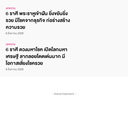
บทความ
6 ราศี พระราหูเข้าฝัน ยิ่งขยันยิ่ง
รวย มีโชคจากธุรกิจ ก่อร่างสร้าง
ความรวย
6 สิงหาคม 2026
บทความ
6 ราศี ดวงมหาโชค เปิดโลกมหา
เศรษฐี ลาภลอยโดดเด่นมาก มี
โอกาสเสี่ยงโชครวย
6 สิงหาคม 2026
- Advertisement -