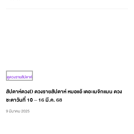
ดูดวงรายสัปดาห์
สัปดาห์ดวงD ดวงรายสัปดาห์ หมอแอ้ เดอะเมจิกแมน ดวง
ชะตาวันที่ 10 – 16 มี.ค. 68
9 มีนาคม 2025