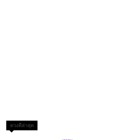
ดวงดีล่าสุด