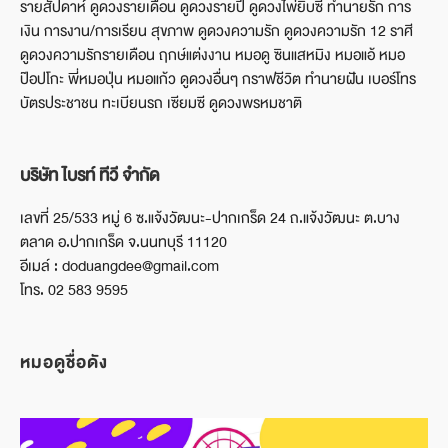
รายสัปดาห์ ดูดวงรายเดือน ดูดวงรายปี ดูดวงไพ่ยิบซี ทำนายรัก การ
เงิน การงาน/การเรียน สุขภาพ ดูดวงความรัก ดูดวงความรัก 12 ราศี
ดูดวงความรักรายเดือน ฤกษ์แต่งงาน หมอดู ซินแสหมิง หมอแอ้ หมอ
ป๊อปโกะ พี่หมอปุ่น หมอแก้ว ดูดวงอื่นๆ กราฟชีวิต ทำนายฝัน เบอร์โทร
บัตรประชาชน ทะเบียนรถ เซียมซี ดูดวงพรหมชาติ
บริษัท ไบรท์ ทีวี จำกัด
เลขที่ 25/533 หมู่ 6 ซ.แจ้งวัฒนะ-ปากเกร็ด 24 ถ.แจ้งวัฒนะ ต.บาง
ตลาด อ.ปากเกร็ด จ.นนทบุรี 11120
อีเมล์ : doduangdee@gmail.com
โทร. 02 583 9595
หมอดูชื่อดัง