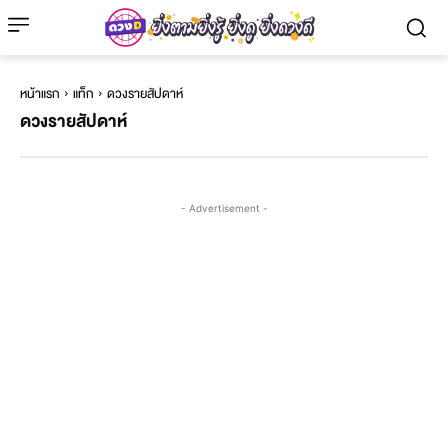
หน้าแรก
แท็ก
ดวงรายสัปดาห์
ดวงรายสัปดาห์
- Advertisement -