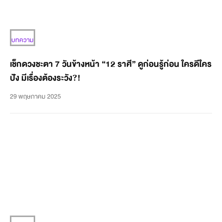
บทความ
เช็กดวงชะตา 7 วันข้างหน้า “12 ราศี” ดูก่อนรู้ก่อน ใครดีใคร
ปัง มีเรื่องต้องระวัง?!
29 พฤษภาคม 2025