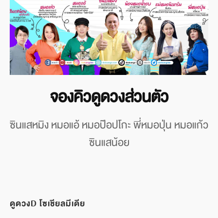
จองคิวดูดวงส่วนตัว
ซินแสหมิง หมอแอ้ หมอป๊อปโกะ พี่หมอปุ่น หมอแก้ว
ซินแสน้อย
ดูดวงD โซเชียลมีเดีย