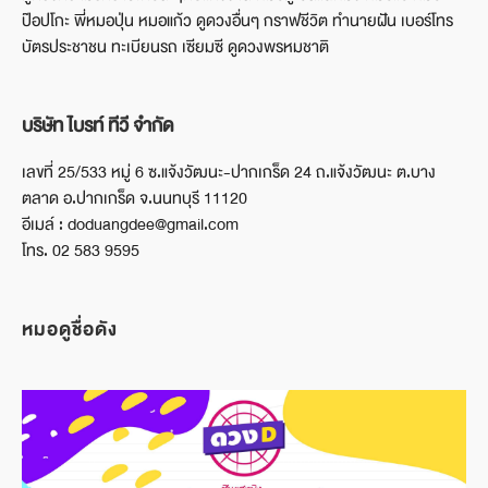
ป๊อปโกะ พี่หมอปุ่น หมอแก้ว ดูดวงอื่นๆ กราฟชีวิต ทำนายฝัน เบอร์โทร
บัตรประชาชน ทะเบียนรถ เซียมซี ดูดวงพรหมชาติ
บริษัท ไบรท์ ทีวี จำกัด
เลขที่ 25/533 หมู่ 6 ซ.แจ้งวัฒนะ-ปากเกร็ด 24 ถ.แจ้งวัฒนะ ต.บาง
ตลาด อ.ปากเกร็ด จ.นนทบุรี 11120
อีเมล์ : doduangdee@gmail.com
โทร. 02 583 9595
หมอดูชื่อดัง