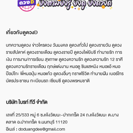
เกี่ยวกับดูดวงD
บทความดูดวง ข่าวโหรดวง วันมงคล ดูดวงทั่วไป ดูดวงรายวัน ดูดวง
รายสัปดาห์ ดูดวงรายเดือน ดูดวงรายปี ดูดวงไพ่ยิบซี ทำนายรัก การ
เงิน การงาน/การเรียน สุขภาพ ดูดวงความรัก ดูดวงความรัก 12 ราศี
ดูดวงความรักรายเดือน ฤกษ์แต่งงาน หมอดู ซินแสหมิง หมอแอ้ หมอ
ป๊อปโกะ พี่หมอปุ่น หมอแก้ว ดูดวงอื่นๆ กราฟชีวิต ทำนายฝัน เบอร์โทร
บัตรประชาชน ทะเบียนรถ เซียมซี ดูดวงพรหมชาติ
บริษัท ไบรท์ ทีวี จำกัด
เลขที่ 25/533 หมู่ 6 ซ.แจ้งวัฒนะ-ปากเกร็ด 24 ถ.แจ้งวัฒนะ ต.บาง
ตลาด อ.ปากเกร็ด จ.นนทบุรี 11120
อีเมล์ : doduangdee@gmail.com