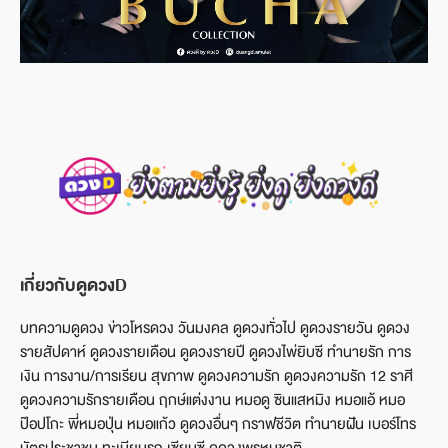
เกี่ยวกับดูดวงD
บทความดูดวง ข่าวโหรดวง วันมงคล ดูดวงทั่วไป ดูดวงรายวัน ดูดวง
รายสัปดาห์ ดูดวงรายเดือน ดูดวงรายปี ดูดวงไพ่ยิบซี ทำนายรัก การ
เงิน การงาน/การเรียน สุขภาพ ดูดวงความรัก ดูดวงความรัก 12 ราศี
ดูดวงความรักรายเดือน ฤกษ์แต่งงาน หมอดู ซินแสหมิง หมอแอ้ หมอ
ป๊อปโกะ พี่หมอปุ่น หมอแก้ว ดูดวงอื่นๆ กราฟชีวิต ทำนายฝัน เบอร์โทร