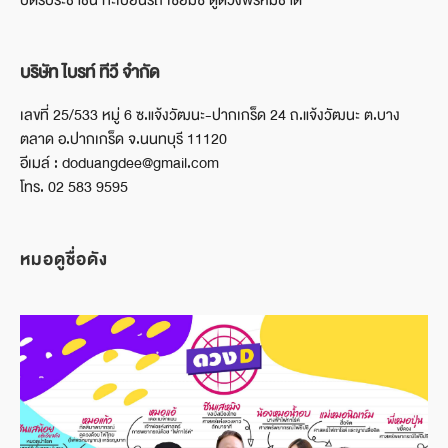
บัตรประชาชน ทะเบียนรถ เซียมซี ดูดวงพรหมชาติ
บริษัท ไบรท์ ทีวี จำกัด
เลขที่ 25/533 หมู่ 6 ซ.แจ้งวัฒนะ-ปากเกร็ด 24 ถ.แจ้งวัฒนะ ต.บาง
ตลาด อ.ปากเกร็ด จ.นนทบุรี 11120
อีเมล์ : doduangdee@gmail.com
โทร. 02 583 9595
หมอดูชื่อดัง