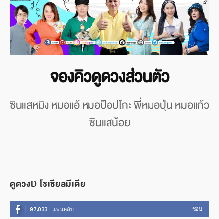
จองคิวดูดวงส่วนตัว
ซินแสหมิง หมอแอ้ หมอป๊อปโกะ พี่หมอปุ่น หมอแก้ว
ซินแสน้อย
ดูดวงD โซเชียลมีเดีย
ชอบ
97,033
แฟนคลับ