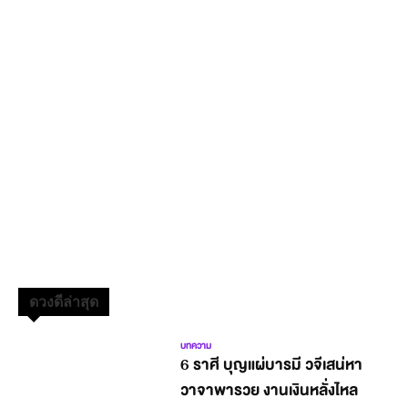
ดวงดีล่าสุด
บทความ
6 ราศี บุญแผ่บารมี วจีเสน่หา
วาจาพารวย งานเงินหลั่งไหล