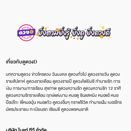
เกี่ยวกับดูดวงD
บทความดูดวง ข่าวโหรดวง วันมงคล ดูดวงทั่วไป ดูดวงรายวัน ดูดวง
รายสัปดาห์ ดูดวงรายเดือน ดูดวงรายปี ดูดวงไพ่ยิบซี ทำนายรัก การ
เงิน การงาน/การเรียน สุขภาพ ดูดวงความรัก ดูดวงความรัก 12 ราศี
ดูดวงความรักรายเดือน ฤกษ์แต่งงาน หมอดู ซินแสหมิง หมอแอ้ หมอ
ป๊อปโกะ พี่หมอปุ่น หมอแก้ว ดูดวงอื่นๆ กราฟชีวิต ทำนายฝัน เบอร์โทร
บัตรประชาชน ทะเบียนรถ เซียมซี ดูดวงพรหมชาติ
บริษัท ไบรท์ ทีวี จำกัด