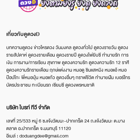
เกี่ยวกับดูดวงD
บทความดูดวง ข่าวโหรดวง วันมงคล ดูดวงทั่วไป ดูดวงรายวัน ดูดวง
รายสัปดาห์ ดูดวงรายเดือน ดูดวงรายปี ดูดวงไพ่ยิบซี ทำนายรัก การ
เงิน การงาน/การเรียน สุขภาพ ดูดวงความรัก ดูดวงความรัก 12 ราศี
ดูดวงความรักรายเดือน ฤกษ์แต่งงาน หมอดู ซินแสหมิง หมอแอ้ หมอ
ป๊อปโกะ พี่หมอปุ่น หมอแก้ว ดูดวงอื่นๆ กราฟชีวิต ทำนายฝัน เบอร์โทร
บัตรประชาชน ทะเบียนรถ เซียมซี ดูดวงพรหมชาติ
บริษัท ไบรท์ ทีวี จำกัด
เลขที่ 25/533 หมู่ 6 ซ.แจ้งวัฒนะ-ปากเกร็ด 24 ถ.แจ้งวัฒนะ ต.บาง
ตลาด อ.ปากเกร็ด จ.นนทบุรี 11120
อีเมล์ : doduangdee@gmail.com