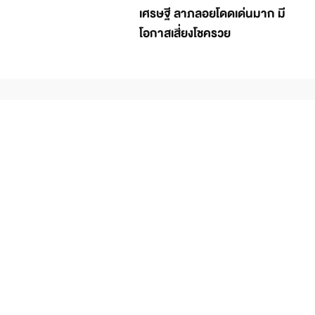
เศรษฐี ลาภลอยโดดเด่นมาก มี
โอกาสเสี่ยงโชครวย