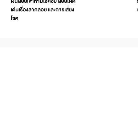
เงินลอยเข้าหามีโชคชัย ลอยโดด
เด่นเรื่องลาภลอย และการเสี่ยง
โชค