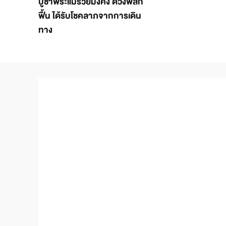
บูชาพระแม่รวยมั่งคั่ง ดวงพลิก
ฟื้น ได้รับโชคลาภจากการเดิน
ทาง