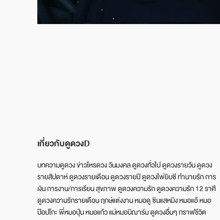
เกี่ยวกับดูดวงD
บทความดูดวง ข่าวโหรดวง วันมงคล ดูดวงทั่วไป ดูดวงรายวัน ดูดวง
รายสัปดาห์ ดูดวงรายเดือน ดูดวงรายปี ดูดวงไพ่ยิบซี ทำนายรัก การ
เงิน การงาน/การเรียน สุขภาพ ดูดวงความรัก ดูดวงความรัก 12 ราศี
ดูดวงความรักรายเดือน ฤกษ์แต่งงาน หมอดู ซินแสหมิง หมอแอ้ หมอ
ป๊อปโกะ พี่หมอปุ่น หมอแก้ว แม่หมอนิฌาร์ม ดูดวงอื่นๆ กราฟชีวิต