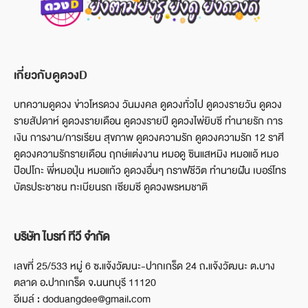
เกี่ยวกับดูดวงD
บทความดูดวง ข่าวโหรดวง วันมงคล ดูดวงทั่วไป ดูดวงรายวัน ดูดวง
รายสัปดาห์ ดูดวงรายเดือน ดูดวงรายปี ดูดวงไพ่ยิบซี ทำนายรัก การ
เงิน การงาน/การเรียน สุขภาพ ดูดวงความรัก ดูดวงความรัก 12 ราศี
ดูดวงความรักรายเดือน ฤกษ์แต่งงาน หมอดู ซินแสหมิง หมอแอ้ หมอ
ป๊อปโกะ พี่หมอปุ่น หมอแก้ว ดูดวงอื่นๆ กราฟชีวิต ทำนายฝัน เบอร์โทร
บัตรประชาชน ทะเบียนรถ เซียมซี ดูดวงพรหมชาติ
บริษัท ไบรท์ ทีวี จำกัด
เลขที่ 25/533 หมู่ 6 ซ.แจ้งวัฒนะ-ปากเกร็ด 24 ถ.แจ้งวัฒนะ ต.บาง
ตลาด อ.ปากเกร็ด จ.นนทบุรี 11120
อีเมล์ : doduangdee@gmail.com