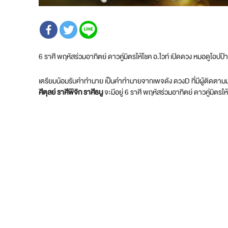
6 ราศี พฤหัสร่วมอาทิตย์ ดาวคู่มิตรให้โชค อ.ไวท์ เปิดดวง หมอดูโอปป้
เตรียมน้อมรับคำทำนาย เป็นคำทำนายจากเพจดัง ดวงD ที่มีผู้ติดตามมาก
ศีตุลย์ ราศีพิจิก ราศีธนู
จะมีอยู่ 6 ราศี พฤหัสร่วมอาทิตย์ ดาวคู่มิตรใ