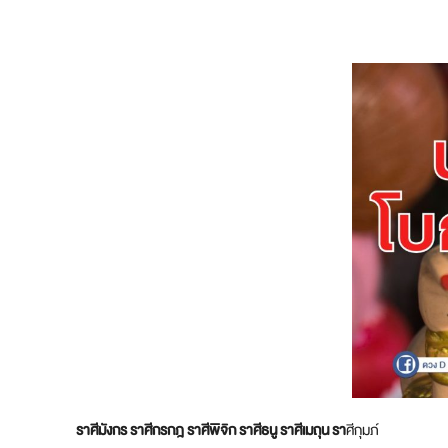
ราศีมังกร ราศีกรกฎ ราศีพิจิก ราศีธนู ราศีเมถุน รา
ศีกุมภ์