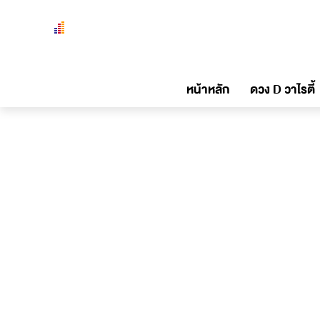
หน้าหลัก
ดวง D วาไรตี้