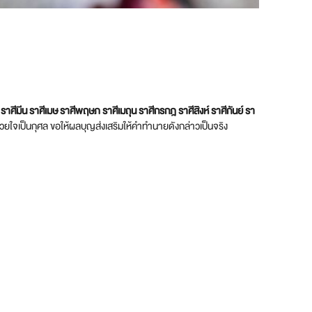
์ ราศีมีน ราศีเมษ ราศีพฤษภ ราศีเมถุน ราศีกรกฎ ราศีสิงห์ ราศีกันย์ รา
้ด้วยใจเป็นกุศล ขอให้ผลบุญส่งเสริมให้คำทำนายดังกล่าวเป็นจริง