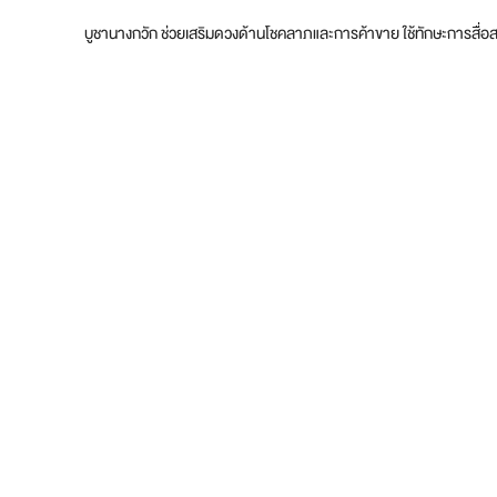
บูชานางกวัก ช่วยเสริมดวงด้านโชคลาภและการค้าขาย ใช้ทักษะการสื่