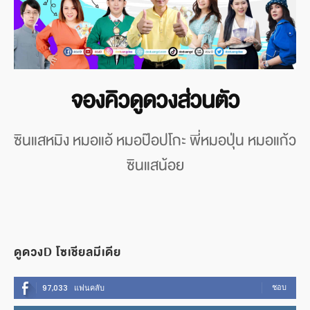
จองคิวดูดวงส่วนตัว
ซินแสหมิง หมอแอ้ หมอป๊อปโกะ พี่หมอปุ่น หมอแก้ว
ซินแสน้อย
ดูดวงD โซเชียลมีเดีย
ชอบ
97,033
แฟนคลับ