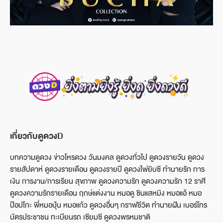
เกี่ยวกับดูดวงD
บทความดูดวง ข่าวโหรดวง วันมงคล ดูดวงทั่วไป ดูดวงรายวัน ดูดวง
รายสัปดาห์ ดูดวงรายเดือน ดูดวงรายปี ดูดวงไพ่ยิบซี ทำนายรัก การ
เงิน การงาน/การเรียน สุขภาพ ดูดวงความรัก ดูดวงความรัก 12 ราศี
ดูดวงความรักรายเดือน ฤกษ์แต่งงาน หมอดู ซินแสหมิง หมอแอ้ หมอ
ป๊อปโกะ พี่หมอปุ่น หมอแก้ว ดูดวงอื่นๆ กราฟชีวิต ทำนายฝัน เบอร์โทร
บัตรประชาชน ทะเบียนรถ เซียมซี ดูดวงพรหมชาติ