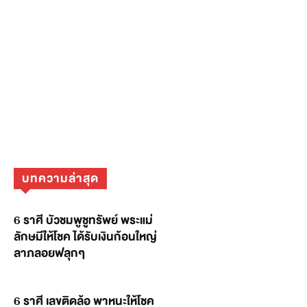
บทความล่าสุด
6 ราศี บัวชมพูชูทรัพย์ พระแม่
ลักษมีให้โชค ได้รับเงินก้อนใหญ่
ลาภลอยฟลุกๆ
6 ราศี เลขติดล้อ พาหนะให้โชค