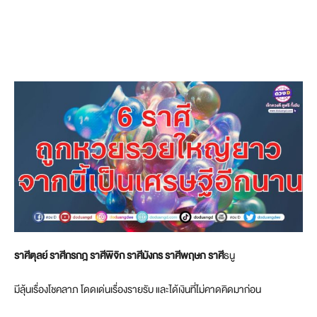
ราศีตุลย์ ราศีกรกฎ ราศีพิจิก ราศีมังกร ราศีพฤษภ ราศี
ธนู
มีลุ้นเรื่องโชคลาภ โดดเด่นเรื่องรายรับ และได้เงินที่ไม่คาดคิดมาก่อน