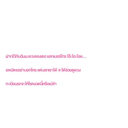
ฝากไว้กับฉันนะดวงของเธอ แลกเบอร์โทร โอ๊ะโอะโอย…
เลขบัตรอย่าบอกใคร แต่บอกเราได้ จะได้ช่วยดูดวง
ทะเบียนรถจะให้โชคงวดนี้หรือเปล่า