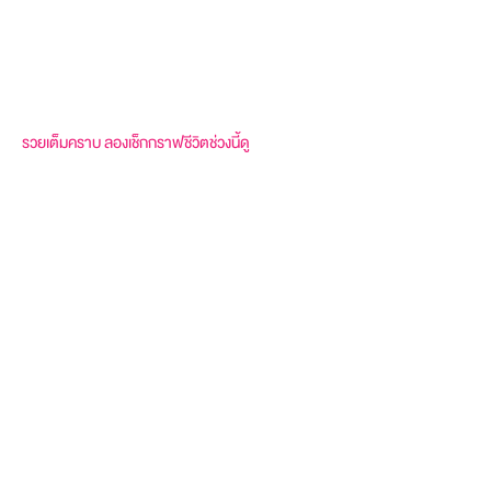
รวยเต็มคราบ ลองเช็กกราฟชีวิตช่วงนี้ดู