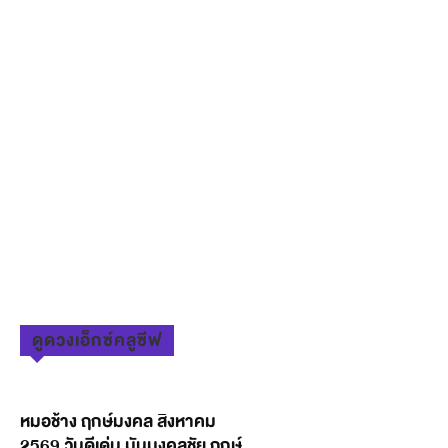
ดูดวงเอ็กซ์คลูซีฟ
หมอช้าง ฤกษ์มงคล สิงหาคม
2569 วันดีเด่น มันมงคลชัย ฤกษ์