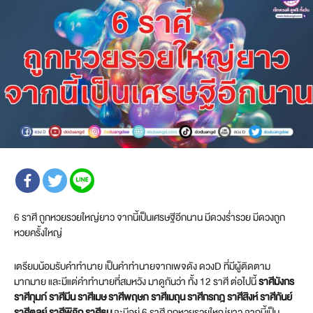
6 ราศี ถูกหวยรวยใหญ่ยาว จากนี้เป็นเศรษฐีอีกนาน มีดวงร่ำรวย มีดวงถูก
หวยครั้งใหญ่
เตรียมน้อมรับคำทำนาย เป็นคำทำนายจากเพจดัง ดวงD ที่มีผู้ติดตาม
มากมาย และมีแต่คำทำนายที่สมหวัง มาดูกันว่า ทั้ง 12 ราศี ต่อไปนี้
ราศีมังกร
ราศีกุมภ์ ราศีมีน ราศีเมษ ราศีพฤษภ ราศีเมถุน ราศีกรกฎ ราศีสิงห์ ราศีกันย์
ราศีตุลย์ ราศีพิจิก ราศีธนู
จะมีอยู่ 6 ราศี ถูกหวยรวยใหญ่ยาว จากนี้เป็น