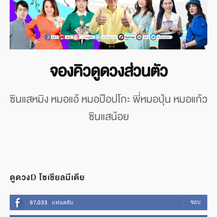
จองคิวดูดวงส่วนตัว
ซินแสหมิง หมอแอ้ หมอป๊อปโกะ พี่หมอปุ่น หมอแก้ว
ซินแสน้อย
ดูดวงD โซเชียลมีเดีย
ชอบ
97,033
แฟนคลับ