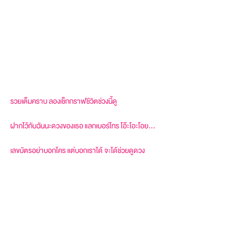
รวยเต็มคราบ ลองเช็กกราฟชีวิตช่วงนี้ดู
ฝากไว้กับฉันนะดวงของเธอ แลกเบอร์โทร โอ๊ะโอะโอย…
เลขบัตรอย่าบอกใคร แต่บอกเราได้ จะได้ช่วยดูดวง