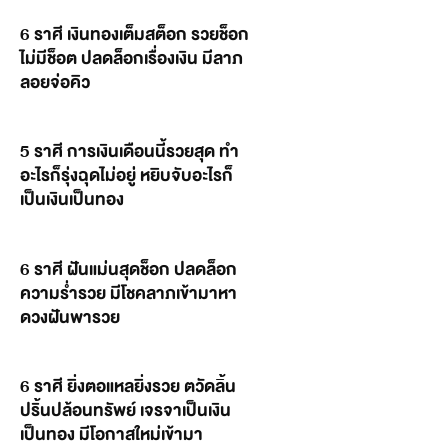
6 ราศี เงินทองเต็มสต็อก รวยช็อก
ไม่มีช็อต ปลดล็อกเรื่องเงิน มีลาภ
ลอยจ่อคิว
5 ราศี การเงินเดือนนี้รวยสุด ทำ
อะไรก็รุ่งฉุดไม่อยู่ หยิบจับอะไรก็
เป็นเงินเป็นทอง
6 ราศี ฝันแม่นสุดช็อก ปลดล็อก
ความร่ำรวย มีโชคลาภเข้ามาหา
ดวงฝันพารวย
6 ราศี ยิ่งตอแหลยิ่งรวย ตวัดลิ้น
ปริ้นปล้อนทรัพย์ เจรจาเป็นเงิน
เป็นทอง มีโอกาสใหม่เข้ามา