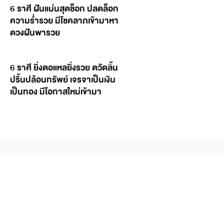
6 ราศี ฝันแม่นสุดช็อก ปลดล็อก
ความร่ำรวย มีโชคลาภเข้ามาหา
ดวงฝันพารวย
6 ราศี ยิ่งตอแหลยิ่งรวย ตวัดลิ้น
ปริ้นปล้อนทรัพย์ เจรจาเป็นเงิน
เป็นทอง มีโอกาสใหม่เข้ามา