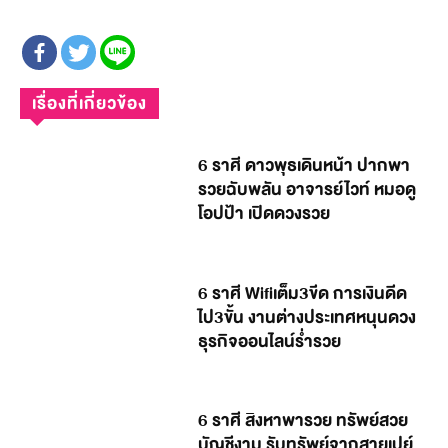
เรื่องที่เกี่ยวข้อง
6 ราศี ดาวพุธเดินหน้า ปากพา
รวยฉับพลัน อาจารย์ไวท์ หมอดู
โอปป้า เปิดดวงรวย
6 ราศี Wifiเต็ม3ขีด การเงินดีด
ไป3ขั้น งานต่างประเทศหนุนดวง
ธุรกิจออนไลน์ร่ำรวย
6 ราศี สิงหาพารวย ทรัพย์สวย
บัญชีงาม รับทรัพย์จากสายเปย์