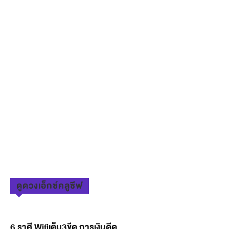
ดูดวงเอ็กซ์คลูซีฟ
6 ราศี Wifiเต็ม3ขีด การเงินดีด