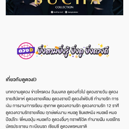
เกี่ยวกับดูดวงD
บทความดูดวง ข่าวโหรดวง วันมงคล ดูดวงทั่วไป ดูดวงรายวัน ดูดวง
รายสัปดาห์ ดูดวงรายเดือน ดูดวงรายปี ดูดวงไพ่ยิบซี ทำนายรัก การ
เงิน การงาน/การเรียน สุขภาพ ดูดวงความรัก ดูดวงความรัก 12 ราศี
ดูดวงความรักรายเดือน ฤกษ์แต่งงาน หมอดู ซินแสหมิง หมอแอ้ หมอ
ป๊อปโกะ พี่หมอปุ่น หมอแก้ว ดูดวงอื่นๆ กราฟชีวิต ทำนายฝัน เบอร์โทร
บัตรประชาชน ทะเบียนรถ เซียมซี ดูดวงพรหมชาติ