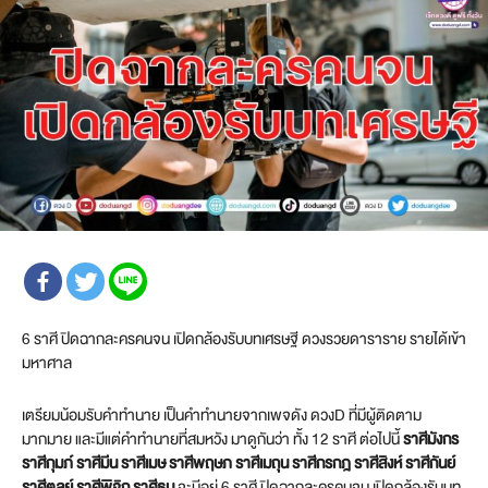
6 ราศี ปิดฉากละครคนจน เปิดกล้องรับบทเศรษฐี ดวงรวยดาราราย รายได้เข้า
มหาศาล
เตรียมน้อมรับคำทำนาย เป็นคำทำนายจากเพจดัง ดวงD ที่มีผู้ติดตาม
มากมาย และมีแต่คำทำนายที่สมหวัง มาดูกันว่า ทั้ง 12 ราศี ต่อไปนี้
ราศีมังกร
ราศีกุมภ์ ราศีมีน ราศีเมษ ราศีพฤษภ ราศีเมถุน ราศีกรกฎ ราศีสิงห์ ราศีกันย์
ราศีตุลย์ ราศีพิจิก ราศีธนู
จะมีอยู่ 6 ราศี ปิดฉากละครคนจน เปิดกล้องรับบท