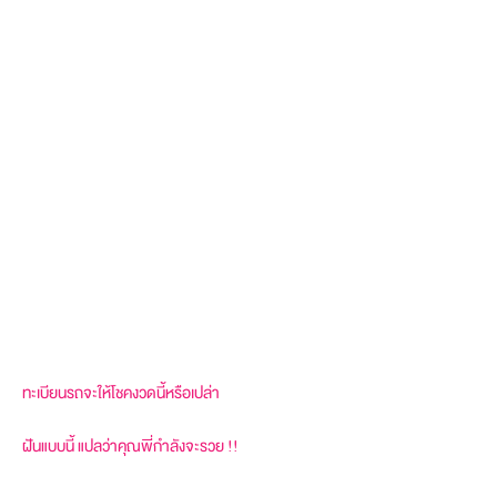
ทะเบียนรถจะให้โชคงวดนี้หรือเปล่า
ฝันแบบนี้ แปลว่าคุณพี่กำลังจะรวย !!