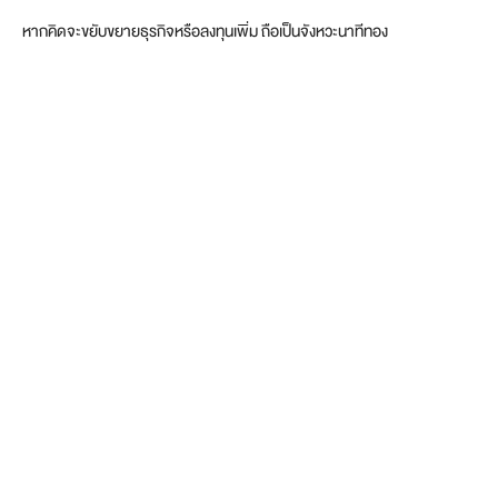
หากคิดจะขยับขยายธุรกิจหรือลงทุนเพิ่ม ถือเป็นจังหวะนาทีทอง