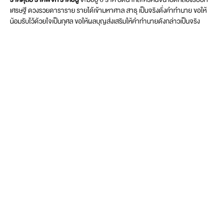
เศรษฐี ดวงรวยดาราราย รายได้เข้ามหาศาล สาธุ เป็นจริงดั่งคำทำนาย ขอให้
น้อมรับไว้ด้วยใจเป็นกุศล ขอให้ผลบุญส่งเสริมให้คำทำนายดังกล่าวเป็นจริง