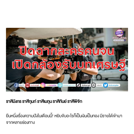
ราศีมังกร ราศีกุมภ์ ราศีเมถุน ราศีกันย์ ราศีพิจิก
ยืนหนึ่งเรื่องความปังในเดือนนี้! หยิบจับอะไรก็เป็นเงินเป็นทอง มีรายได้เข้ามา
จากหลายช่องทาง