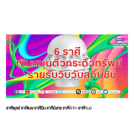
ราศีตุลย์ ราศีเมษ ราศีมีน ราศีมังกร ราศี
พิจิก
ราศี
กันย์