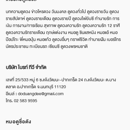
บทความดูดวง ข่าวโหรดวง วันมงคล ดูดวงทั่วไป ดูดวงรายวัน ดูดวง
รายสัปดาห์ ดูดวงรายเดือน ดูดวงรายปี ดูดวงไพ่ยิบซี ทำนายรัก การ
เงิน การงาน/การเรียน สุขภาพ ดูดวงความรัก ดูดวงความรัก 12 ราศี
ดูดวงความรักรายเดือน ฤกษ์แต่งงาน หมอดู ซินแสหมิง หมอแอ้ หมอ
ป๊อปโกะ พี่หมอปุ่น หมอแก้ว ดูดวงอื่นๆ กราฟชีวิต ทำนายฝัน เบอร์โทร
บัตรประชาชน ทะเบียนรถ เซียมซี ดูดวงพรหมชาติ
บริษัท ไบรท์ ทีวี จำกัด
เลขที่ 25/533 หมู่ 6 ซ.แจ้งวัฒนะ-ปากเกร็ด 24 ถ.แจ้งวัฒนะ ต.บาง
ตลาด อ.ปากเกร็ด จ.นนทบุรี 11120
อีเมล์ : doduangdee@gmail.com
โทร. 02 583 9595
หมอดูชื่อดัง