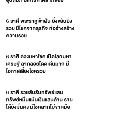
อุปถัมภ์ มีเกณฑ์ได้ลาภลอย
6 ราศี พระราหูเข้าฝัน ยิ่งขยันยิ่ง
รวย มีโชคจากธุรกิจ ก่อร่างสร้าง
ความรวย
6 ราศี ดวงมหาโชค เปิดโลกมหา
เศรษฐี ลาภลอยโดดเด่นมาก มี
โอกาสเสี่ยงโชครวย
6 ราศี รวยลับรับทรัพย์แสน
ทรัพย์หมื่นแม้นเงินแสนล้าน ราย
ได้ยังมั่นคง มีโชคลาภไม่ขาดมือ