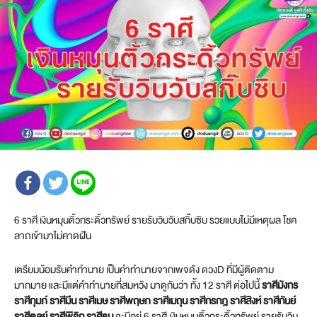
6 ราศี เงินหมุนติ้วกระดิ้วทรัพย์ รายรับวิบวับสกิ๊บซิบ รวยแบบไม่มีเหตุผล โชค
ลาภเข้ามาไม่คาดฝัน
เตรียมน้อมรับคำทำนาย เป็นคำทำนายจากเพจดัง ดวงD ที่มีผู้ติดตาม
มากมาย และมีแต่คำทำนายที่สมหวัง มาดูกันว่า ทั้ง 12 ราศี ต่อไปนี้
ราศีมังกร
ราศีกุมภ์ ราศีมีน ราศีเมษ ราศีพฤษภ ราศีเมถุน ราศีกรกฎ ราศีสิงห์ ราศีกันย์
ราศีตุลย์ ราศีพิจิก ราศีธนู
จะมีอยู่ 6 ราศี เงินหมุนติ้วกระดิ้วทรัพย์ รายรับวิบ