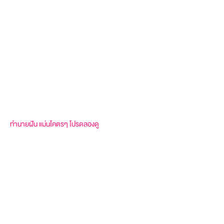
ทำนายฝัน แม่นโคตรๆ โปรดลองดู