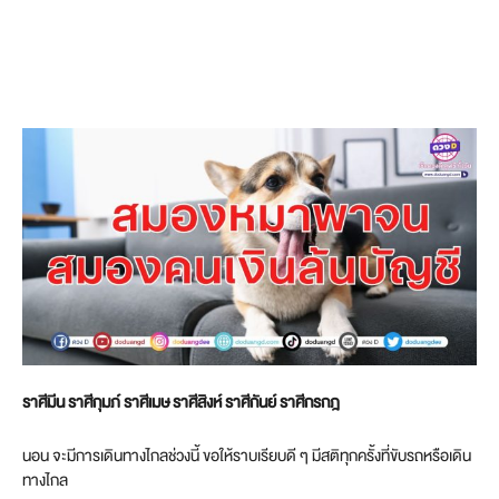
ราศีมีน ราศีกุมภ์ ราศีเมษ ราศีสิงห์ ราศีกันย์ ราศีกรกฎ
นอน จะมีการเดินทางไกลช่วงนี้ ขอให้ราบเรียบดี ๆ มีสติทุกครั้งที่ขับรถหรือเดิน
ทางไกล