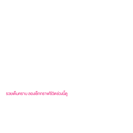
รวยเต็มคราบ ลองเช็กกราฟชีวิตช่วงนี้ดู