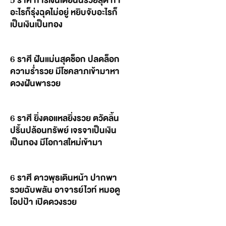
5 ราศี การเงินเดือนนี้รวยสุด ทำ
อะไรก็รุ่งฉุดไม่อยู่ หยิบจับอะไรก็
เป็นเงินเป็นทอง
6 ราศี ฝันแม่นสุดช็อก ปลดล็อก
ความร่ำรวย มีโชคลาภเข้ามาหา
ดวงฝันพารวย
6 ราศี ยิ่งตอแหลยิ่งรวย ตวัดลิ้น
ปริ้นปล้อนทรัพย์ เจรจาเป็นเงิน
เป็นทอง มีโอกาสใหม่เข้ามา
6 ราศี ดาวพุธเดินหน้า ปากพา
รวยฉับพลัน อาจารย์ไวท์ หมอดู
โอปป้า เปิดดวงรวย