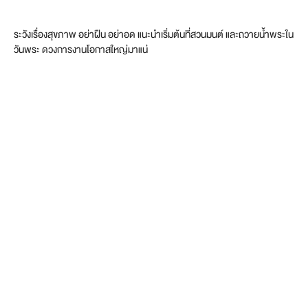
ระวังเรื่องสุขภาพ อย่าฝืน อย่าอด แนะนำเริ่มต้นที่สวนมนต์ และถวายน้ำพระใน
วันพระ ดวงการงานโอกาสใหญ่มาแน่