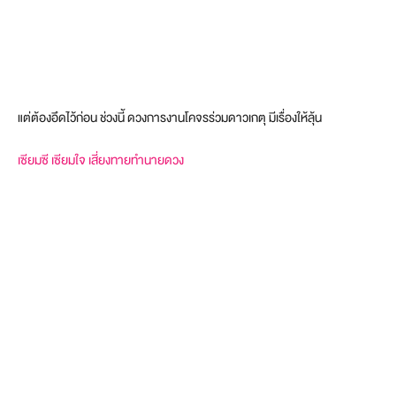
แต่ต้องอึดไว้ก่อน ช่วงนี้ ดวงการงานโคจรร่วมดาวเกตุ มีเรื่องให้ลุ้น
เซียมซี เซียมใจ เสี่ยงทายทำนายดวง