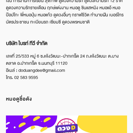
เงิน การงาน/การเรียน สุขภาพ ดูดวงความรัก ดูดวงความรัก 12 ราศี
ดูดวงความรักรายเดือน ฤกษ์แต่งงาน หมอดู ซินแสหมิง หมอแอ้ หมอ
ป๊อปโกะ พี่หมอปุ่น หมอแก้ว ดูดวงอื่นๆ กราฟชีวิต ทำนายฝัน เบอร์โทร
บัตรประชาชน ทะเบียนรถ เซียมซี ดูดวงพรหมชาติ
บริษัท ไบรท์ ทีวี จำกัด
เลขที่ 25/533 หมู่ 6 ซ.แจ้งวัฒนะ-ปากเกร็ด 24 ถ.แจ้งวัฒนะ ต.บาง
ตลาด อ.ปากเกร็ด จ.นนทบุรี 11120
อีเมล์ : doduangdee@gmail.com
โทร. 02 583 9595
หมอดูชื่อดัง