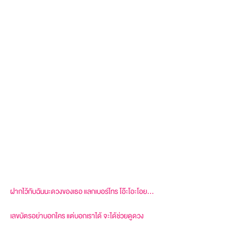
ฝากไว้กับฉันนะดวงของเธอ แลกเบอร์โทร โอ๊ะโอะโอย…
เลขบัตรอย่าบอกใคร แต่บอกเราได้ จะได้ช่วยดูดวง