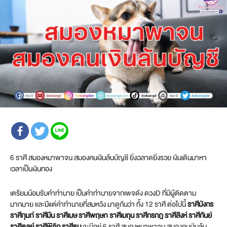
6 ราศี สมองหมาพาจน สมองคนเงินล้นบัญชี ยิ่งฉลาดยิ่งรวย เงินเดินมาหา
เวลาเป็นเงินทอง
เตรียมน้อมรับคำทำนาย เป็นคำทำนายจากเพจดัง ดวงD ที่มีผู้ติดตาม
มากมาย และมีแต่คำทำนายที่สมหวัง มาดูกันว่า ทั้ง 12 ราศี ต่อไปนี้
ราศีมังกร
ราศีกุมภ์ ราศีมีน ราศีเมษ ราศีพฤษภ ราศีเมถุน ราศีกรกฎ ราศีสิงห์ ราศีกันย์
ราศีตุลย์ ราศีพิจิก ราศีธนู
จะมีอยู่ 6 ราศี สมองหมาพาจน สมองคนเงินล้น