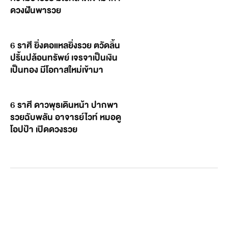
ดวงฝันพารวย
6 ราศี ยิ่งตอแหลยิ่งรวย ตวัดลิ้น
ปริ้นปล้อนทรัพย์ เจรจาเป็นเงิน
เป็นทอง มีโอกาสใหม่เข้ามา
6 ราศี ดาวพุธเดินหน้า ปากพา
รวยฉับพลัน อาจารย์ไวท์ หมอดู
โอปป้า เปิดดวงรวย