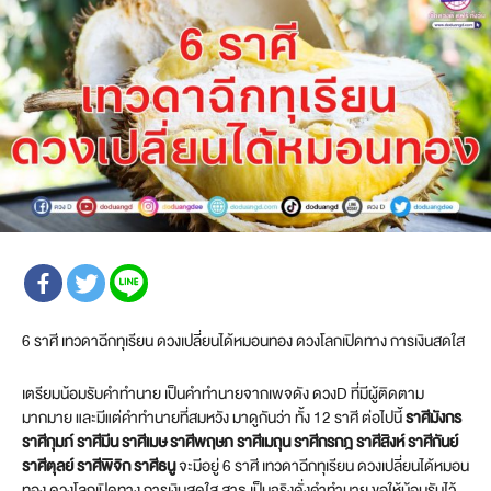
6 ราศี เทวดาฉีกทุเรียน ดวงเปลี่ยนได้หมอนทอง ดวงโลกเปิดทาง การเงินสดใส
เตรียมน้อมรับคำทำนาย เป็นคำทำนายจากเพจดัง ดวงD ที่มีผู้ติดตาม
มากมาย และมีแต่คำทำนายที่สมหวัง มาดูกันว่า ทั้ง 12 ราศี ต่อไปนี้
ราศีมังกร
ราศีกุมภ์ ราศีมีน ราศีเมษ ราศีพฤษภ ราศีเมถุน ราศีกรกฎ ราศีสิงห์ ราศีกันย์
ราศีตุลย์ ราศีพิจิก ราศีธนู
จะมีอยู่ 6 ราศี เทวดาฉีกทุเรียน ดวงเปลี่ยนได้หมอน
ทอง ดวงโลกเปิดทาง การเงินสดใส สาธุ เป็นจริงดั่งคำทำนาย ขอให้น้อมรับไว้