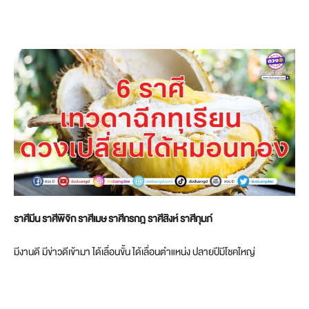
ราศีมีน ราศีพิจิก ราศีเมษ ราศีกรกฎ ราศีสิงห์ ราศีกุมภ์
มีงานดี มีข่าวดีเข้ามา ได้เลื่อนขั้น ได้เลื่อนตำแหน่ง ปลายปีมีโชคใหญ่