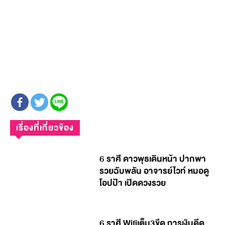
เรื่องที่เกี่ยวข้อง
6 ราศี ดาวพุธเดินหน้า ปากพา
รวยฉับพลัน อาจารย์ไวท์ หมอดู
โอปป้า เปิดดวงรวย
6 ราศี Wifiเต็ม3ขีด การเงินดีด