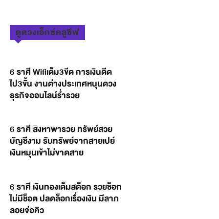
ดูดวงเอ็กซ์คลูซีฟ
6 ราศี Wifiเต็ม3ขีด การเงินดีด
ไป3ขั้น งานต่างประเทศหนุนดวง
ธุรกิจออนไลน์ร่ำรวย
6 ราศี สิงหาพารวย ทรัพย์สวย
บัญชีงาม รับทรัพย์จากสายเปย์
เงินหมุนเข้าไม่ขาดสาย
6 ราศี เงินทองเต็มสต็อก รวยช็อก
ไม่มีช็อต ปลดล็อกเรื่องเงิน มีลาภ
ลอยจ่อคิว