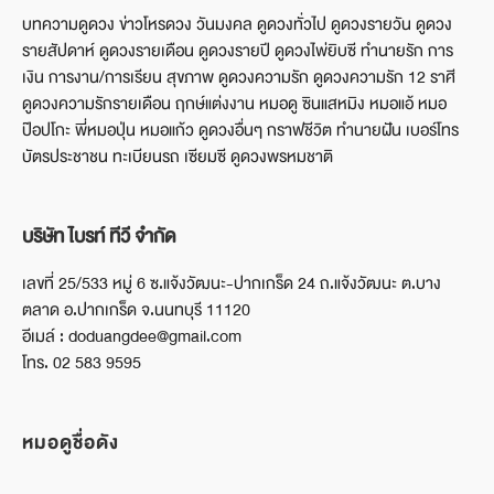
บทความดูดวง ข่าวโหรดวง วันมงคล ดูดวงทั่วไป ดูดวงรายวัน ดูดวง
รายสัปดาห์ ดูดวงรายเดือน ดูดวงรายปี ดูดวงไพ่ยิบซี ทำนายรัก การ
เงิน การงาน/การเรียน สุขภาพ ดูดวงความรัก ดูดวงความรัก 12 ราศี
ดูดวงความรักรายเดือน ฤกษ์แต่งงาน หมอดู ซินแสหมิง หมอแอ้ หมอ
ป๊อปโกะ พี่หมอปุ่น หมอแก้ว ดูดวงอื่นๆ กราฟชีวิต ทำนายฝัน เบอร์โทร
บัตรประชาชน ทะเบียนรถ เซียมซี ดูดวงพรหมชาติ
บริษัท ไบรท์ ทีวี จำกัด
เลขที่ 25/533 หมู่ 6 ซ.แจ้งวัฒนะ-ปากเกร็ด 24 ถ.แจ้งวัฒนะ ต.บาง
ตลาด อ.ปากเกร็ด จ.นนทบุรี 11120
อีเมล์ : doduangdee@gmail.com
โทร. 02 583 9595
หมอดูชื่อดัง