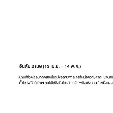
อันดับ 2 เมษ (13 เม.ย. – 14 พ.ค.)
ยามที่ชีวิตเจอบททดสอบในรูปของคนพาล สิ่งที่เหนือความคาดหมายเกิดข
ตั้งใจ โฟกัสที่เป้าหมายไปให้ถึง ยิ่งใครทำไม่ดี ‘เพลิงแห่งกรรม’ จะยิ่ง