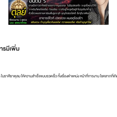
รมีเพิ่ม
ค ในราศีธาตุลม ให้ความสำเร็จแบบรวดเร็ว ทั้งเรื่องตำแหน่ง หน้าที่การงาน โชคลาภที