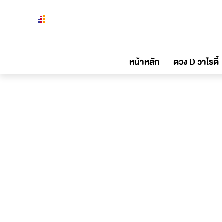
หน้าหลัก
ดวง D วาไรตี้