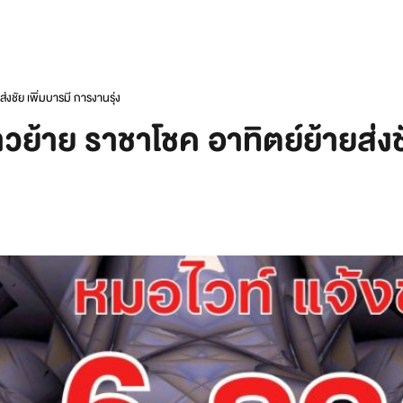
่งชัย เพิ่มบารมี การงานรุ่ง
วย้าย ราชาโชค อาทิตย์ย้ายส่งชั