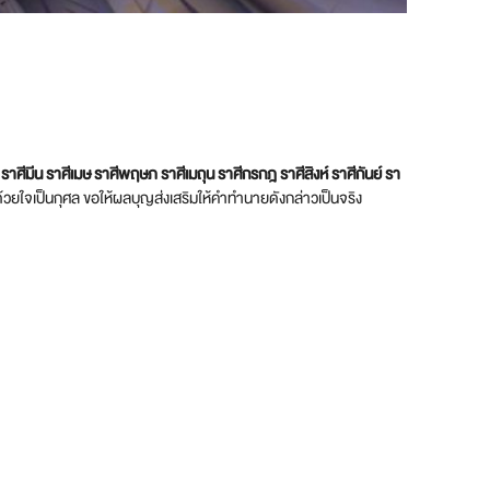
์ ราศีมีน ราศีเมษ ราศีพฤษภ ราศีเมถุน ราศีกรกฎ ราศีสิงห์ ราศีกันย์ รา
ว้ด้วยใจเป็นกุศล ขอให้ผลบุญส่งเสริมให้คำทำนายดังกล่าวเป็นจริง