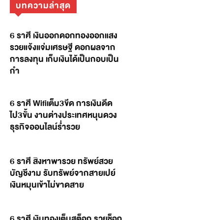
บทความล่าสุด
6 ราศี เงินออกดอกทองออกแสง
รวยแจ้งแจ่มเศรษฐี ดอกผลจาก
การลงทุน เก็บเงินได้เป็นกอบเป็น
กำ
6 ราศี Wifiเต็ม3ขีด การเงินดีด
ไป3ขั้น งานต่างประเทศหนุนดวง
ธุรกิจออนไลน์ร่ำรวย
6 ราศี สิงหาพารวย ทรัพย์สวย
บัญชีงาม รับทรัพย์จากสายเปย์
เงินหมุนเข้าไม่ขาดสาย
6 ราศี เงินทองเต็มสต็อก รวยช็อก