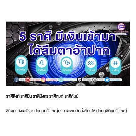
ราศีสิงห์ ราศีมีน ราศีมังกร ราศี
กุมภ์
ราศี
กันย์
ชีวิตกำลังจะมีจุดเปลี่ยนครั้งใหญ่มาก จะพบกับสิ่งที่ทำให้เปลี่ยนชีวิตครั้งใหญ่