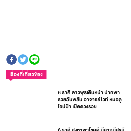
เรื่องที่เกี่ยวข้อง
6 ราศี ดาวพุธเดินหน้า ปากพา
รวยฉับพลัน อาจารย์ไวท์ หมอดู
โอปป้า เปิดดวงรวย
6 ราศี สิงหาพาโชคดี มีลาภมีสุขมี