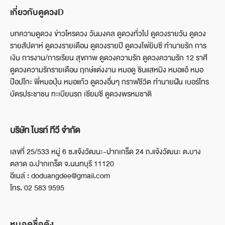
เกี่ยวกับดูดวงD
บทความดูดวง ข่าวโหรดวง วันมงคล ดูดวงทั่วไป ดูดวงรายวัน ดูดวง
รายสัปดาห์ ดูดวงรายเดือน ดูดวงรายปี ดูดวงไพ่ยิบซี ทำนายรัก การ
เงิน การงาน/การเรียน สุขภาพ ดูดวงความรัก ดูดวงความรัก 12 ราศี
ดูดวงความรักรายเดือน ฤกษ์แต่งงาน หมอดู ซินแสหมิง หมอแอ้ หมอ
ป๊อปโกะ พี่หมอปุ่น หมอแก้ว ดูดวงอื่นๆ กราฟชีวิต ทำนายฝัน เบอร์โทร
บัตรประชาชน ทะเบียนรถ เซียมซี ดูดวงพรหมชาติ
บริษัท ไบรท์ ทีวี จำกัด
เลขที่ 25/533 หมู่ 6 ซ.แจ้งวัฒนะ-ปากเกร็ด 24 ถ.แจ้งวัฒนะ ต.บาง
ตลาด อ.ปากเกร็ด จ.นนทบุรี 11120
อีเมล์ : doduangdee@gmail.com
โทร. 02 583 9595
หมอดูชื่อดัง