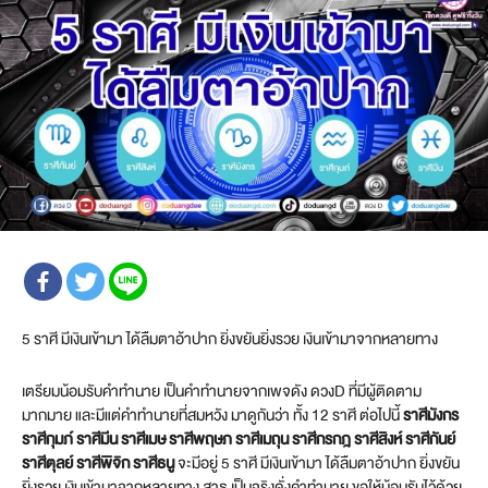
5 ราศี มีเงินเข้ามา ได้ลืมตาอ้าปาก ยิ่งขยันยิ่งรวย เงินเข้ามาจากหลายทาง
เตรียมน้อมรับคำทำนาย เป็นคำทำนายจากเพจดัง ดวงD ที่มีผู้ติดตาม
มากมาย และมีแต่คำทำนายที่สมหวัง มาดูกันว่า ทั้ง 12 ราศี ต่อไปนี้
ราศีมังกร
ราศีกุมภ์ ราศีมีน ราศีเมษ ราศีพฤษภ ราศีเมถุน ราศีกรกฎ ราศีสิงห์ ราศีกันย์
ราศีตุลย์ ราศีพิจิก ราศีธนู
จะมีอยู่ 5 ราศี มีเงินเข้ามา ได้ลืมตาอ้าปาก ยิ่งขยัน
ยิ่งรวย เงินเข้ามาจากหลายทาง สาธุ เป็นจริงดั่งคำทำนาย ขอให้น้อมรับไว้ด้วย