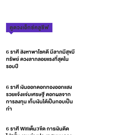
ดูดวงเอ็กซ์คลูซีฟ
6 ราศี สิงหาพาโชคดี มีลาภมีสุขมี
ทรัพย์ ดวงลาภลอยแรงที่สุดใน
รอบปี
6 ราศี เงินออกดอกทองออกแสง
รวยแจ้งแจ่มเศรษฐี ดอกผลจาก
การลงทุน เก็บเงินได้เป็นกอบเป็น
กำ
6 ราศี Wifiเต็ม3ขีด การเงินดีด