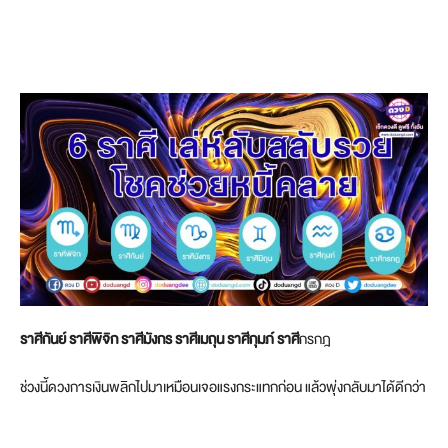
ราศีกันย์ ราศีพิจิก ราศีมังกร ราศีเมถุน ราศีกุมภ์ ราศี
กรกฎ
ช่วงนี้ดวงการเงินพลิกไปมาเหมือนเจอแรงกระแทกก่อน แล้วพุ่งกลับมาได้ดีกว่า