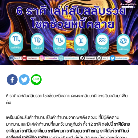
6 ราศี เล่ห์ลับสลับรวย โชคช่วยหนี้คลาย ดวงจะกลับมาดี การเงินกลับมาฟื้น
ตัว
เตรียมน้อมรับคำทำนาย เป็นคำทำนายจากเพจดัง ดวงD ที่มีผู้ติดตาม
มากมาย และมีแต่คำทำนายที่สมหวัง มาดูกันว่า ทั้ง 12 ราศี ต่อไปนี้
ราศีมังกร
ราศีกุมภ์ ราศีมีน ราศีเมษ ราศีพฤษภ ราศีเมถุน ราศีกรกฎ ราศีสิงห์ ราศีกันย์
ราศีตุลย์ ราศีพิจิก ราศีธนู
จะมีอยู่ 6 ราศี เล่ห์ลับสลับรวย โชคช่วยหนี้คลาย