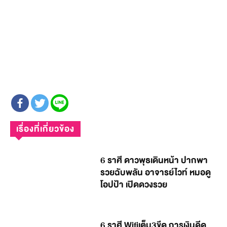
เรื่องที่เกี่ยวข้อง
6 ราศี ดาวพุธเดินหน้า ปากพา
รวยฉับพลัน อาจารย์ไวท์ หมอดู
โอปป้า เปิดดวงรวย
6 ราศี Wifiเต็ม3ขีด การเงินดีด