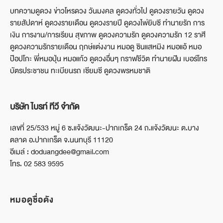
บทความดูดวง ข่าวโหรดวง วันมงคล ดูดวงทั่วไป ดูดวงรายวัน ดูดวง
รายสัปดาห์ ดูดวงรายเดือน ดูดวงรายปี ดูดวงไพ่ยิบซี ทำนายรัก การ
เงิน การงาน/การเรียน สุขภาพ ดูดวงความรัก ดูดวงความรัก 12 ราศี
ดูดวงความรักรายเดือน ฤกษ์แต่งงาน หมอดู ซินแสหมิง หมอแอ้ หมอ
ป๊อปโกะ พี่หมอปุ่น หมอแก้ว ดูดวงอื่นๆ กราฟชีวิต ทำนายฝัน เบอร์โทร
บัตรประชาชน ทะเบียนรถ เซียมซี ดูดวงพรหมชาติ
บริษัท ไบรท์ ทีวี จำกัด
เลขที่ 25/533 หมู่ 6 ซ.แจ้งวัฒนะ-ปากเกร็ด 24 ถ.แจ้งวัฒนะ ต.บาง
ตลาด อ.ปากเกร็ด จ.นนทบุรี 11120
อีเมล์ : doduangdee@gmail.com
โทร. 02 583 9595
หมอดูชื่อดัง